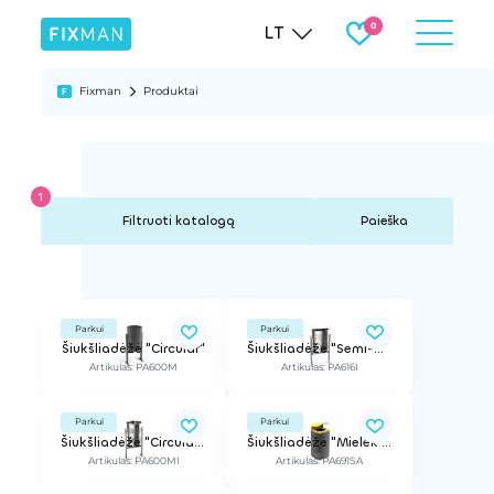
LT
Fixman
Produktai
Paieška
Parkui
Parkui
Šiukšliadėžė "Circular"
Šiukšliadėžė "Semi-Circular Inox"
Artikulas: PA600M
Artikulas: PA616I
Parkui
Parkui
Šiukšliadėžė "Circular Inox"
Šiukšliadėžė "Mielek T Selectif"
Artikulas: PA600MI
Artikulas: PA691SA