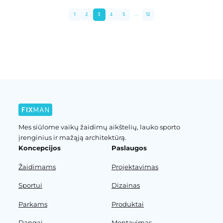
1
2
3
4
5
...
12
Ankstesnis puslapis
Kitas puslapis
Mes siūlome vaikų žaidimų aikštelių, lauko sporto
įrenginius ir mažąją architektūrą.
Koncepcijos
Paslaugos
Žaidimams
Projektavimas
Sportui
Dizainas
Parkams
Produktai
Dangai
Montavimas