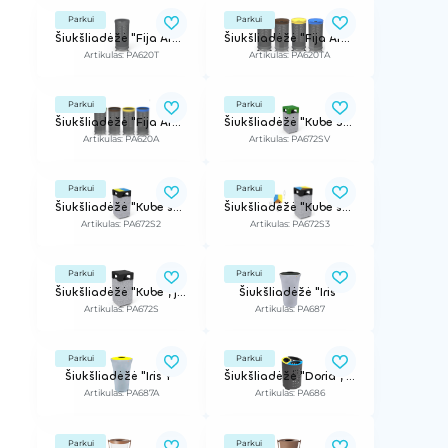
Parkui
Parkui
Šiukšliadėžė "Fija Aro" su dangčiu
Šiukšliadėžė "Fija Aro Selectif"
Artikulas: PA620T
Artikulas: PA620TA
Parkui
Parkui
Šiukšliadėžė "Fija Aro Selectif"
Šiukšliadėžė "Kube Selectif", žalia
Artikulas: PA620A
Artikulas: PA672SV
Parkui
Parkui
Šiukšliadėžė "Kube selectif"
Šiukšliadėžė "Kube selectif", rūšiavimui
Artikulas: PA672S2
Artikulas: PA672S3
Parkui
Parkui
Šiukšliadėžė "Kube", juoda
Šiukšliadėžė "Iris"
Artikulas: PA672S
Artikulas: PA687
Parkui
Parkui
Šiukšliadėžė "Iris Y"
Šiukšliadėžė "Doria", rūšiavimui
Artikulas: PA687A
Artikulas: PA686
Parkui
Parkui