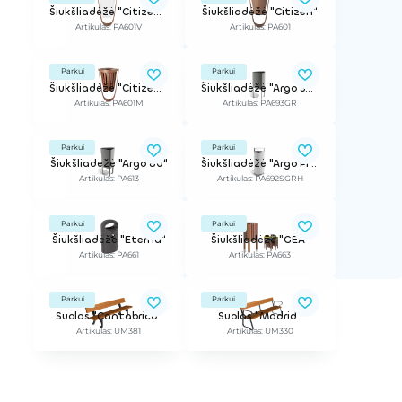
Šiukšliadėžė "Citizen V"
Šiukšliadėžė "Citizen"
Artikulas: PA601V
Artikulas: PA601
Parkui
Parkui
Šiukšliadėžė "Citizen M"
Šiukšliadėžė "Argo 50", antivandalinė
Artikulas: PA601M
Artikulas: PA693GR
Parkui
Parkui
Šiukšliadėžė "Argo 80"
Šiukšliadėžė "Argo Plus"
Artikulas: PA613
Artikulas: PA692SGRH
Parkui
Parkui
Šiukšliadėžė "Eterna"
Šiukšliadėžė "GEA"
Artikulas: PA661
Artikulas: PA663
Parkui
Parkui
Suolas "Cantabrico"
Suolas "Madrid"
Artikulas: UM381
Artikulas: UM330