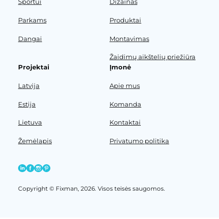
Sportui
Dizainas
Parkams
Produktai
Dangai
Montavimas
Žaidimų aikštelių priežiūra
Projektai
Įmonė
Latvija
Apie mus
Estija
Komanda
Lietuva
Kontaktai
Žemėlapis
Privatumo politika
Copyright © Fixman, 2026. Visos teisės saugomos.