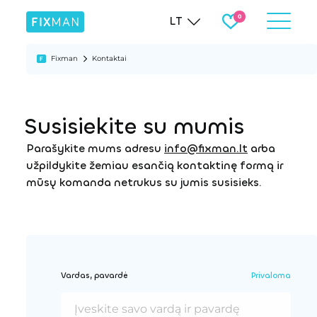
LT
Fixman
Kontaktai
Susisiekite su mumis
Parašykite mums adresu
info@fixman.lt
arba
užpildykite žemiau esančią kontaktinę formą ir
mūsų komanda netrukus su jumis susisieks.
Vardas, pavardė
Privaloma