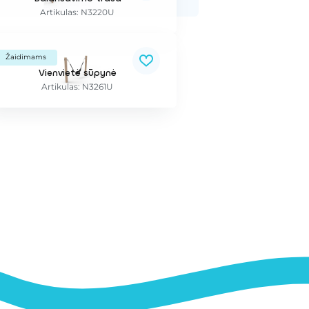
Artikulas: N3220U
Žaidimams
Vienvietė sūpynė
Artikulas: N3261U