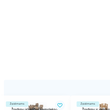
Žaidimams
Žaidimams
Žaidimų ir veiklos kompleksas
Žaidimų ir veikl