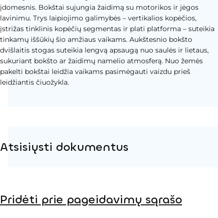
įdomesnis. Bokštai sujungia žaidimą su motorikos ir jėgos
lavinimu. Trys laipiojimo galimybės – vertikalios kopėčios,
įstrižas tinklinis kopėčių segmentas ir plati platforma – suteikia
tinkamų iššūkių šio amžiaus vaikams. Aukštesnio bokšto
dvišlaitis stogas suteikia lengvą apsaugą nuo saulės ir lietaus,
sukuriant bokšto ar žaidimų namelio atmosferą. Nuo žemės
pakelti bokštai leidžia vaikams pasimėgauti vaizdu prieš
leidžiantis čiuožykla.
Atsisiųsti dokumentus
Produkto puslapis
Pridėti prie pageidavimų sąrašo