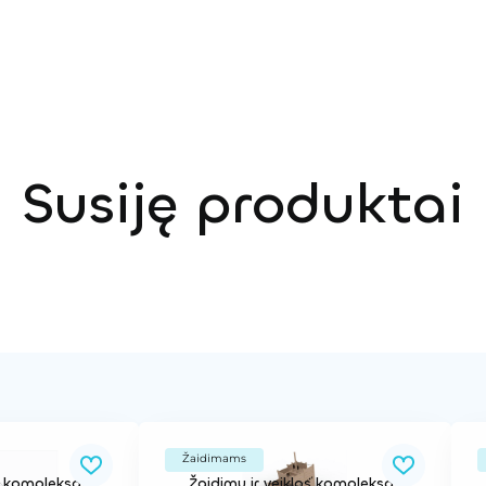
Susiję produktai
Žaidimams
os kompleksas
Žaidimų ir veiklos kompleksas