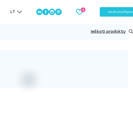
LT
Gauti pasiūlym
Ieškoti produktų