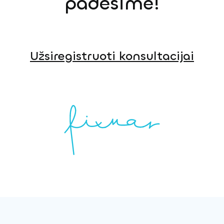
padėsime!
Užsiregistruoti konsultacijai