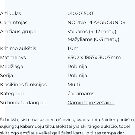
Artikulas
0102015001
Gamintojas
NORNA PLAYGROUNDS
Amžiaus grupė
Vaikams (4-12 metų),
Mažyliams (0-3 metų)
Kritimo aukštis
1.0m
Matmenys
6502 x 1857x 3007mm
Medžiaga
Robinija
Serija
Robinija
Klasikinės funkcijos
Multi
Kategorija
Žaidimams
Sužinokite daugiau
Gamintojo svetainė
Ši bokštų sistema susideda iš dviejų kvadratinių žaidimų bokštų,
sujungtų kabamuoju tiltu. Bokštai yra skirtingo aukščio, todėl
skirtingo amžiaus vaikai gali žaisti kartu, o tiltas tampa dar