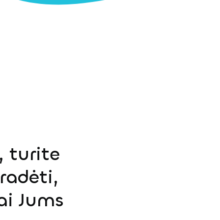
 turite
radėti,
ai Jums