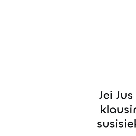
Jei Ju
klausi
susisi