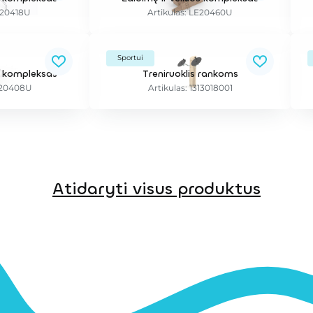
E20418U
Artikulas: LE20460U
Sportui
os kompleksas
Treniruoklis rankoms
LE20408U
Artikulas: 1313018001
Atidaryti visus produktus