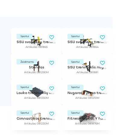
Sportui
Sportui
SISU svarmenų treniruoklis pečių juostai
SISU svarmenų treniruoklis krūtinės ir tricepso raumenims
Artikulas: 081865
Artikulas: 081864
Žaidimams
Sportui
Stendas
SISU treniruoklis nugaros raumenims
Artikulas: 081290M
Artikulas: 081881
Sportui
Sportui
Lauko treniruoklių rinkinys L
Nugaros ir preso treniruoklis
Artikulas: 081330M
Artikulas: 081210M
Sportui
Sportui
Gimnastikos treniruoklis su kopėčiomis ir žiedais
Fitness laiptai, Y formos, kairės pusės versija
Artikulas: 081230M
Artikulas: 081876M