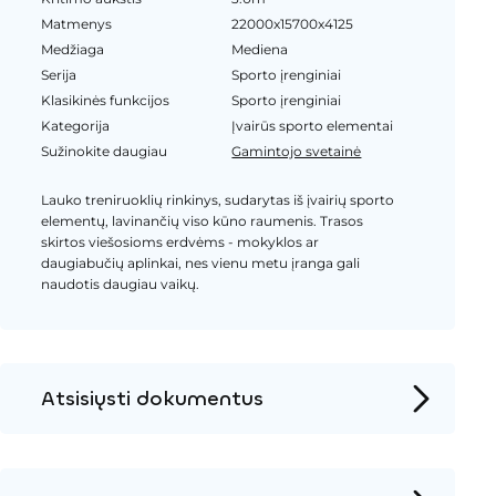
Matmenys
22000x15700x4125
Medžiaga
Mediena
Serija
Sporto įrenginiai
Klasikinės funkcijos
Sporto įrenginiai
Kategorija
Įvairūs sporto elementai
Sužinokite daugiau
Gamintojo svetainė
Lauko treniruoklių rinkinys, sudarytas iš įvairių sporto
elementų, lavinančių viso kūno raumenis. Trasos
skirtos viešosioms erdvėms - mokyklos ar
daugiabučių aplinkai, nes vienu metu įranga gali
naudotis daugiau vaikų.
Atsisiųsti dokumentus
Produkto puslapis
Įrengimo instrukcijos