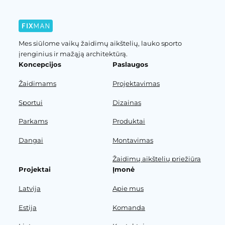
Mes siūlome vaikų žaidimų aikštelių, lauko sporto
įrenginius ir mažąją architektūrą.
Koncepcijos
Paslaugos
Žaidimams
Projektavimas
Sportui
Dizainas
Parkams
Produktai
Dangai
Montavimas
Žaidimų aikštelių priežiūra
Projektai
Įmonė
Latvija
Apie mus
Estija
Komanda