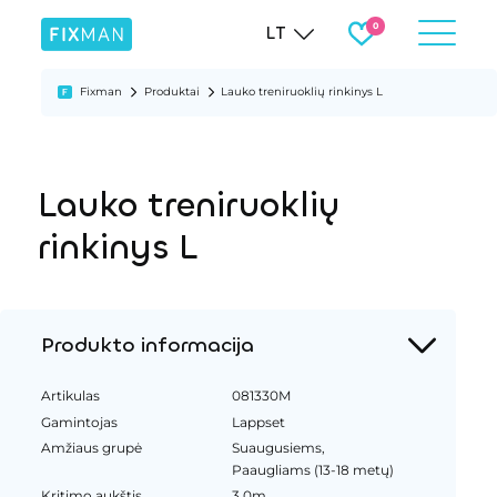
LT
Fixman
Produktai
Lauko treniruoklių rinkinys L
Lauko treniruoklių
rinkinys L
Produkto informacija
Artikulas
081330M
Gamintojas
Lappset
Amžiaus grupė
Suaugusiems,
Paaugliams (13-18 metų)
Kritimo aukštis
3.0m