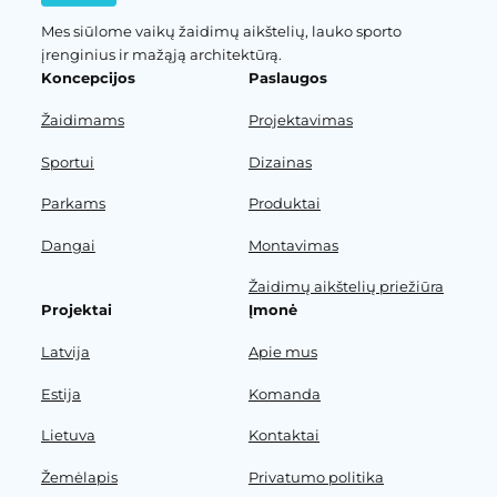
Mes siūlome vaikų žaidimų aikštelių, lauko sporto
įrenginius ir mažąją architektūrą.
Koncepcijos
Paslaugos
Žaidimams
Projektavimas
Sportui
Dizainas
Parkams
Produktai
Dangai
Montavimas
Žaidimų aikštelių priežiūra
Projektai
Įmonė
Latvija
Apie mus
Estija
Komanda
Lietuva
Kontaktai
Žemėlapis
Privatumo politika