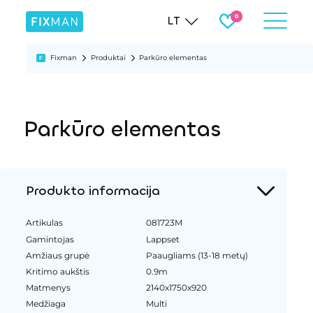
LT
Fixman
Produktai
Parkūro elementas
Parkūro elementas
Produkto informacija
Artikulas
081723M
Gamintojas
Lappset
Amžiaus grupė
Paaugliams (13-18 metų)
Kritimo aukštis
0.9m
Matmenys
2140x1750x920
Medžiaga
Multi