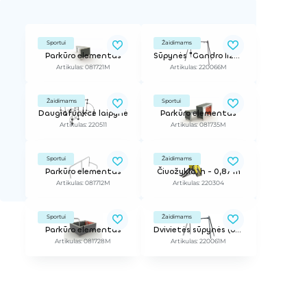
Sportui
Žaidimams
Parkūro elementas
Sūpynės "Gandro lizdas" (be sėdynės)
Artikulas: 081721M
Artikulas: 220066M
Žaidimams
Sportui
Daugiafunkcė laipynė
Parkūro elementas
Artikulas: 220511
Artikulas: 081735M
Sportui
Žaidimams
Parkūro elementas
Čiuožykla, h - 0,87 m
Artikulas: 081712M
Artikulas: 220304
Sportui
Žaidimams
Parkūro elementas
Dvivietės sūpynės (be sėdynių)
Artikulas: 081728M
Artikulas: 220061M