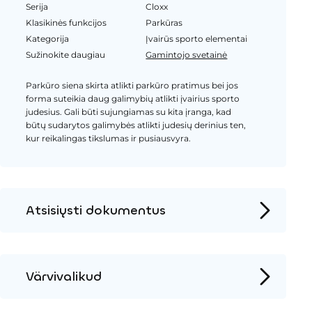
Serija
Cloxx
Klasikinės funkcijos
Parkūras
Kategorija
Įvairūs sporto elementai
Sužinokite daugiau
Gamintojo svetainė
Parkūro siena skirta atlikti parkūro pratimus bei jos
forma suteikia daug galimybių atlikti įvairius sporto
judesius. Gali būti sujungiamas su kita įranga, kad
būtų sudarytos galimybės atlikti judesių derinius ten,
kur reikalingas tikslumas ir pusiausvyra.
Atsisiųsti dokumentus
Produkto puslapis
Įrengimo instrukcijos
Värvivalikud
2D DWG – Šoninis vaizdas
Metalas
2D DWG – Vaizdas iš viršaus