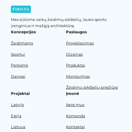
Mes siūlome vaikų žaidimų aikštelių, lauko sporto
įrenginius ir mažąją architektūrą.
Koncepcijos
Paslaugos
Žaidimams
Projektavimas
Sportui
Dizainas
Parkams
Produktai
Dangai
Montavimas
Žaidimų aikštelių priežiūra
Projektai
Įmonė
Latvija
Apie mus
Estija
Komanda
Lietuva
Kontaktai