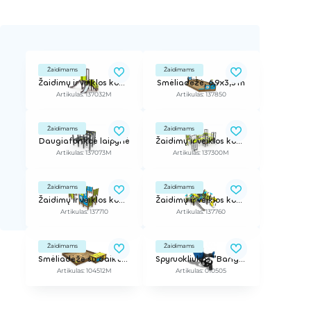
Žaidimams
Žaidimams
Žaidimų ir veiklos kompleksas
Smėliadėžė, 6,9x3,5 m
Artikulas: 137032M
Artikulas: 137850
Žaidimams
Žaidimams
Daugiafunkcė laipynė
Žaidimų ir veiklos kompleksas
Artikulas: 137073M
Artikulas: 137300M
Žaidimams
Žaidimams
Žaidimų ir veiklos kompleksas
Žaidimų ir veiklos kompleksas
Artikulas: 137710
Artikulas: 137760
Žaidimams
Žaidimams
Smėliadėžė su daiktadėže, 4,1x3,3 m
Spyruokliukas "Banginis"
Artikulas: 104512M
Artikulas: 010505