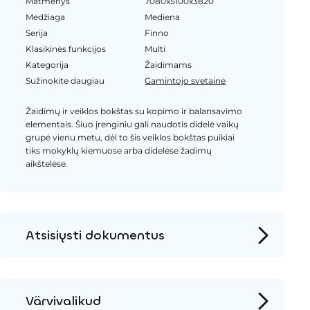
Matmenys
7080x5100x3820
Medžiaga
Mediena
Serija
Finno
Klasikinės funkcijos
Multi
Kategorija
Žaidimams
Sužinokite daugiau
Gamintojo svetainė
Žaidimų ir veiklos bokštas su kopimo ir balansavimo
elementais. Šiuo įrenginiu gali naudotis didelė vaikų
grupė vienu metu, dėl to šis veiklos bokštas puikiai
tiks mokyklų kiemuose arba didelėse žadimų
aikštelėse.
Atsisiųsti dokumentus
Produkto puslapis
Įrengimo instrukcijos
Värvivalikud