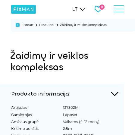
LT
Fixman
Produktai
Žaidimų ir veiklos kompleksas
Žaidimų ir veiklos
kompleksas
Produkto informacija
Artikulas
137302M
Gamintojas
Lappset
Amžiaus grupė
Vaikams (4-12 metų)
Kritimo aukštis
2.5m