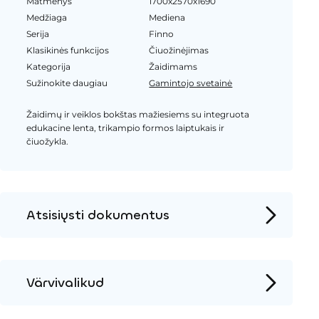
Matmenys
1700x2570x1690
Medžiaga
Mediena
Serija
Finno
Klasikinės funkcijos
Čiuožinėjimas
Kategorija
Žaidimams
Sužinokite daugiau
Gamintojo svetainė
Žaidimų ir veiklos bokštas mažiesiems su integruota
edukacine lenta, trikampio formos laiptukais ir
čiuožykla.
Atsisiųsti dokumentus
Produkto puslapis
Įrengimo instrukcijos
Värvivalikud
2D DWG – Šoninis vaizdas
Metalas
2D DWG – Vaizdas iš viršaus