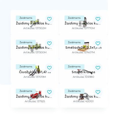
Žaidimams
Žaidimams
Žaidimų ir veiklos kompleksas
Žaidimų ir veiklos kompleksas Skyline Town
Artikulas: 137302M
Artikulas: 137770M
Žaidimams
Žaidimams
Žaidimų ir veiklos kompleksas
Smėliadėžė, 3,3x1,9 m
Artikulas: 137300M
Artikulas: 137407M
Žaidimams
Žaidimams
Čiuožykla, h-1,47 m
Smėlio kranas
Artikulas: 137019M
Artikulas: 104980
Žaidimams
Žaidimams
Žaidimų ir veiklos kompleksas
Žaidimų ir veiklos kompleksas
Artikulas: 137925
Artikulas: 420101