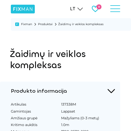
LT
Fixman
Produktai
Žaidimų ir veiklos kompleksas
Žaidimų ir veiklos
kompleksas
Produkto informacija
Artikulas
137338M
Gamintojas
Lappset
Amžiaus grupė
Mažyliams (0-3 metų)
Kritimo aukštis
1.0m