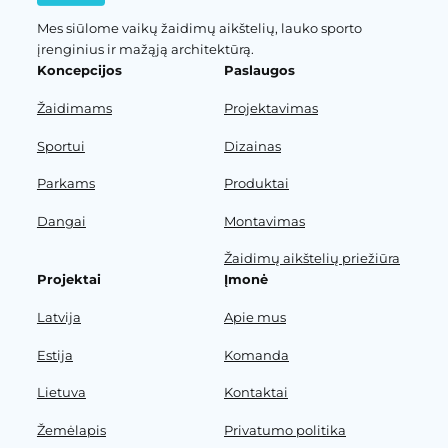
Mes siūlome vaikų žaidimų aikštelių, lauko sporto
įrenginius ir mažąją architektūrą.
Koncepcijos
Paslaugos
Žaidimams
Projektavimas
Sportui
Dizainas
Parkams
Produktai
Dangai
Montavimas
Žaidimų aikštelių priežiūra
Projektai
Įmonė
Latvija
Apie mus
Estija
Komanda
Lietuva
Kontaktai
Žemėlapis
Privatumo politika