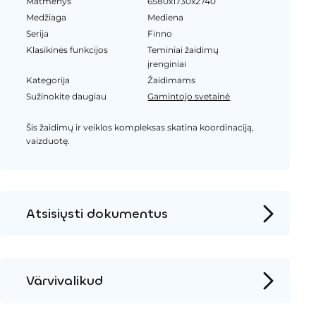
Matmenys
6580x1730x2740
Medžiaga
Mediena
Serija
Finno
Klasikinės funkcijos
Teminiai žaidimų
įrenginiai
Kategorija
Žaidimams
Sužinokite daugiau
Gamintojo svetainė
Šis žaidimų ir veiklos kompleksas skatina koordinaciją,
vaizduotę.
Atsisiųsti dokumentus
Produkto puslapis
Įrengimo instrukcijos
Värvivalikud
2D DWG – Šoninis vaizdas
Mediena
2D DWG – Vaizdas iš viršaus