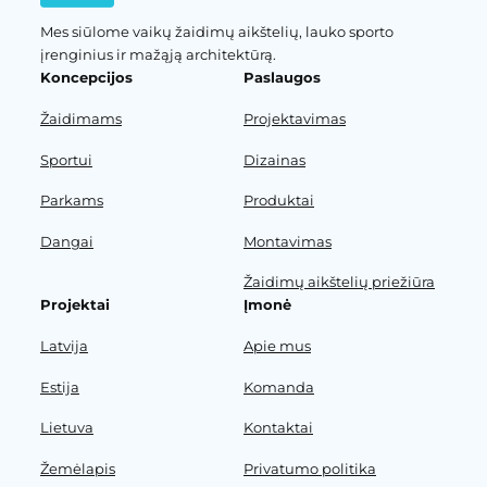
Mes siūlome vaikų žaidimų aikštelių, lauko sporto
įrenginius ir mažąją architektūrą.
Koncepcijos
Paslaugos
Žaidimams
Projektavimas
Sportui
Dizainas
Parkams
Produktai
Dangai
Montavimas
Žaidimų aikštelių priežiūra
Projektai
Įmonė
Latvija
Apie mus
Estija
Komanda
Lietuva
Kontaktai
Žemėlapis
Privatumo politika