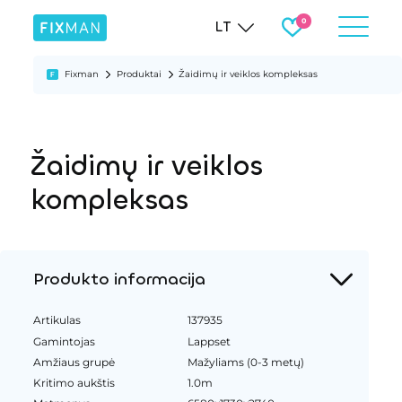
LT
Fixman
Produktai
Žaidimų ir veiklos kompleksas
Žaidimų ir veiklos
kompleksas
Produkto informacija
Artikulas
137935
Gamintojas
Lappset
Amžiaus grupė
Mažyliams (0-3 metų)
Kritimo aukštis
1.0m