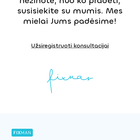
nežinote, nuo ko pradėti,
susisiekite su mumis. Mes
mielai Jums padėsime!
Užsiregistruoti konsultacijai