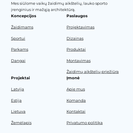
Mes siūlome vaikų žaidimų aikštelių, lauko sporto
įrenginius ir mažąją architektūrą.
Koncepcijos
Paslaugos
Žaidimams
Projektavimas
Sportui
Dizainas
Parkams
Produktai
Dangai
Montavimas
Žaidimų aikštelių priežiūra
Projektai
Įmonė
Latvija
Apie mus
Estija
Komanda
Lietuva
Kontaktai
Žemėlapis
Privatumo politika