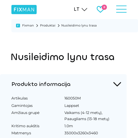
LT
Fixman
Produktai
Nusileidimo lynu trasa
Nusileidimo lynu trasa
Produkto informacija
Artikulas
160050M
Gamintojas
Lappset
Amžiaus grupė
Vaikams (4-12 metų),
Paaugliams (13-18 metų)
Kritimo aukštis
1.0m
Matmenys
35000x3260x3460