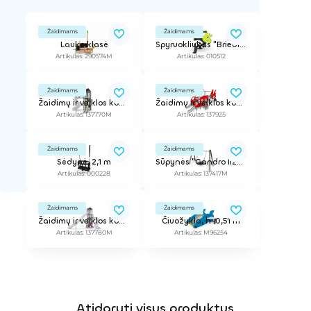
Žaidimams
Žaidimams
Lauko klasė
Spyruokliukas "Briedis"
Artikulas: 290574M
Artikulas: 010512
Žaidimams
Žaidimams
Žaidimų ir veiklos kompleksas Skyline Town
Žaidimų ir veiklos kompleksas
Artikulas: 137770M
Artikulas: 137925
Žaidimams
Žaidimams
Sėdynė, 2,1 m
Sūpynės "Gandro lizdas" (su sėdyne)
Artikulas: 000228
Artikulas: 137417M
Žaidimams
Žaidimams
Žaidimų ir veiklos kompleksas
Čiuožykla, h-0,51 m
Artikulas: 137780M
Artikulas: M96254
Atidaryti visus produktus