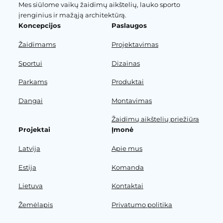
Mes siūlome vaikų žaidimų aikštelių, lauko sporto
įrenginius ir mažąją architektūrą.
Koncepcijos
Paslaugos
Žaidimams
Projektavimas
Sportui
Dizainas
Parkams
Produktai
Dangai
Montavimas
Žaidimų aikštelių priežiūra
Projektai
Įmonė
Latvija
Apie mus
Estija
Komanda
Lietuva
Kontaktai
Žemėlapis
Privatumo politika