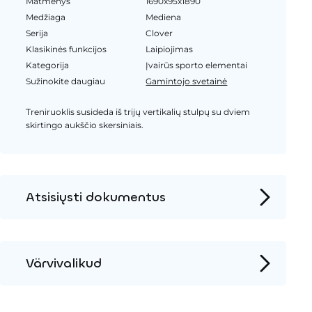
Matmenys
1690x95x1890
Medžiaga
Mediena
Serija
Clover
Klasikinės funkcijos
Laipiojimas
Kategorija
Įvairūs sporto elementai
Sužinokite daugiau
Gamintojo svetainė
Treniruoklis susideda iš trijų vertikalių stulpų su dviem
skirtingo aukščio skersiniais.
Atsisiųsti dokumentus
Produkto puslapis
Įrengimo instrukcijos
Värvivalikud
2D DWG – Šoninis vaizdas
Metalas
2D DWG – Vaizdas iš viršaus