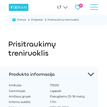
LT
Fixman
Produktai
Prisitraukimų treniruoklis
Prisitraukimų
treniruoklis
Produkto informacija
Artikulas
175010
Gamintojas
Lappset
Amžiaus grupė
Paaugliams (13-18 metų)
Kritimo aukštis
1.7m