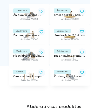
Žaidimams
Žaidimams
Žaidimų ir veiklos kompleksas
Smėliadėžė su bokšteliu, 2,6x2,6 m
Artikulas: 175050
Artikulas: 175082
Žaidimams
Žaidimams
Žaidimų ir veiklos kompleksas
Smėliadėžė, 2,5x2,5 m
Artikulas: 175040
Artikulas: 175080
Žaidimams
Žaidimams
Plastikinė čiuožykla, h-0,87 m
Balansavimo elementas
Artikulas: 175025
Artikulas: 175022
Sportui
Žaidimams
Gimnastikos kompleksas
Žaidimų ir veiklos kompleksas
Artikulas: 175014
Artikulas: 175031
Atidaryti visus produktus