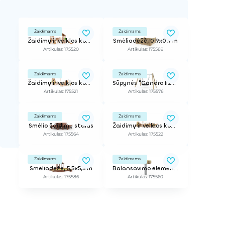
Žaidimams
Žaidimams
Žaidimų ir veiklos kompleksas
Smėliadėžė, 0,9x0,9 m
Artikulas: 175520
Artikulas: 175589
Žaidimams
Žaidimams
Žaidimų ir veiklos kompleksas
Sūpynės "Gandro lizdas" (su sėdyne)
Artikulas: 175521
Artikulas: 175576
Žaidimams
Žaidimams
Smėlio žaidimų stalas
Žaidimų ir veiklos kompleksas
Artikulas: 175564
Artikulas: 175522
Žaidimams
Žaidimams
Smėliadėžė, 5,5x5,5 m
Balansavimo elementas
Artikulas: 175586
Artikulas: 175560