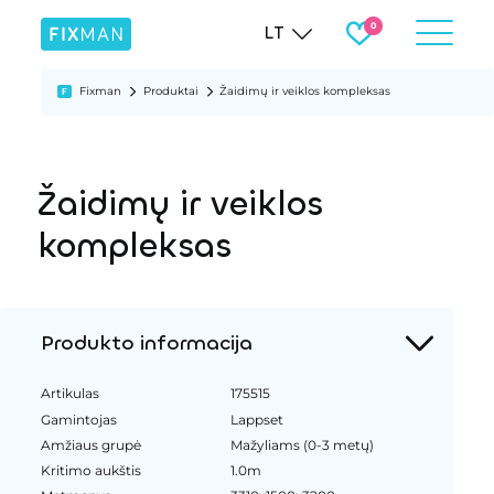
LT
Fixman
Produktai
Žaidimų ir veiklos kompleksas
Žaidimų ir veiklos
kompleksas
Produkto informacija
Artikulas
175515
Gamintojas
Lappset
Amžiaus grupė
Mažyliams (0-3 metų)
Kritimo aukštis
1.0m