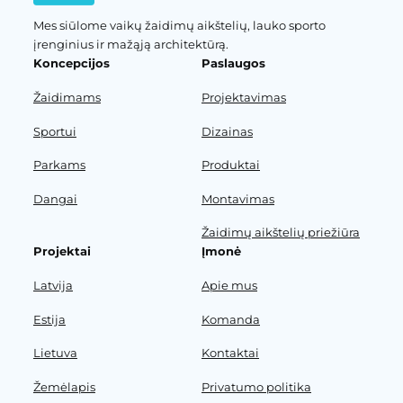
Mes siūlome vaikų žaidimų aikštelių, lauko sporto
įrenginius ir mažąją architektūrą.
Koncepcijos
Paslaugos
Žaidimams
Projektavimas
Sportui
Dizainas
Parkams
Produktai
Dangai
Montavimas
Žaidimų aikštelių priežiūra
Projektai
Įmonė
Latvija
Apie mus
Estija
Komanda
Lietuva
Kontaktai
Žemėlapis
Privatumo politika