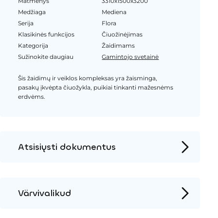
Matmenys
3310x1500x3200
Medžiaga
Mediena
Serija
Flora
Klasikinės funkcijos
Čiuožinėjimas
Kategorija
Žaidimams
Sužinokite daugiau
Gamintojo svetainė
Šis žaidimų ir veiklos kompleksas yra žaisminga,
pasakų įkvėpta čiuožykla, puikiai tinkanti mažesnėms
erdvėms.
Atsisiųsti dokumentus
Produkto puslapis
Įrengimo instrukcijos
Värvivalikud
2D DWG – Šoninis vaizdas
Metalas
2D DWG – Vaizdas iš viršaus