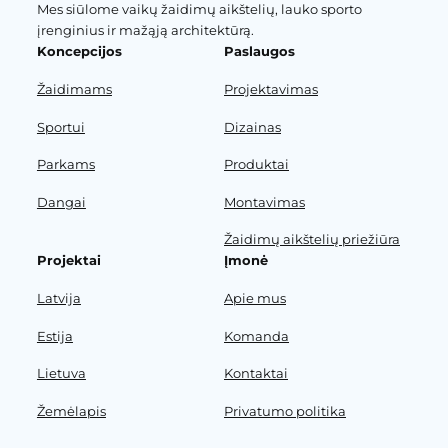
Mes siūlome vaikų žaidimų aikštelių, lauko sporto
įrenginius ir mažąją architektūrą.
Koncepcijos
Paslaugos
Žaidimams
Projektavimas
Sportui
Dizainas
Parkams
Produktai
Dangai
Montavimas
Žaidimų aikštelių priežiūra
Projektai
Įmonė
Latvija
Apie mus
Estija
Komanda
Lietuva
Kontaktai
Žemėlapis
Privatumo politika