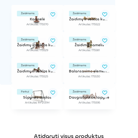
Žaidimams
Žaidimams
Karuselė
Žaidimų ir veiklos kompleksas
Artikulas: 175570
Artikulas: 175522
Žaidimams
Žaidimams
Žaidimų ir veiklos kompleksas
Žaidimų namelis
Artikulas: 175529
Artikulas: 175581
Žaidimams
Žaidimams
Žaidimų ir veiklos kompleksas
Balansavimo elementas
Artikulas: 175525
Artikulas: 175530
Parkui
Žaidimams
Sūpynės-suolas
Daugiafunkcė laipynė
Artikulas: RF2131M
Artikulas: 175595
Atidaryti visus produktus