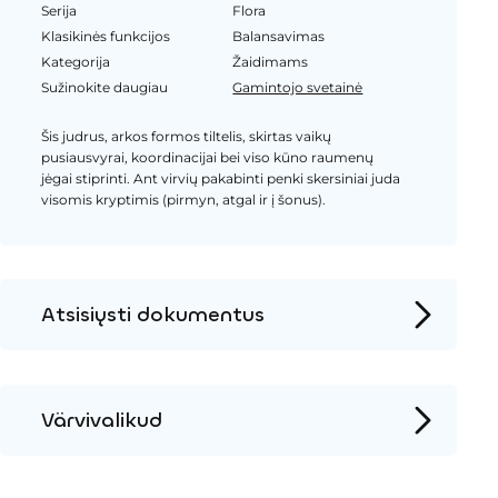
Serija
Flora
Klasikinės funkcijos
Balansavimas
Kategorija
Žaidimams
Sužinokite daugiau
Gamintojo svetainė
Šis judrus, arkos formos tiltelis, skirtas vaikų
pusiausvyrai, koordinacijai bei viso kūno raumenų
jėgai stiprinti. Ant virvių pakabinti penki skersiniai juda
visomis kryptimis (pirmyn, atgal ir į šonus).
Atsisiųsti dokumentus
Produkto puslapis
Įrengimo instrukcijos
Värvivalikud
2D DWG – Šoninis vaizdas
Mediena
2D DWG – Vaizdas iš viršaus