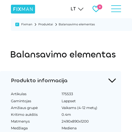
LT
Fixman
Produktai
Balansavimo elementas
Balansavimo elementas
Produkto informacija
Artikulas
175533
Gamintojas
Lappset
Amžiaus grupė
Vaikams (4-12 metų)
Kritimo aukštis
0.4m
Matmenys
2490x890x1200
Medžiaga
Mediena