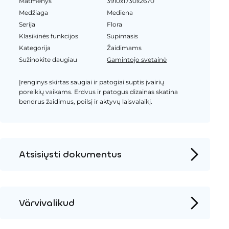
Matmenys
3910x1730x2670
Medžiaga
Mediena
Serija
Flora
Klasikinės funkcijos
Supimasis
Kategorija
Žaidimams
Sužinokite daugiau
Gamintojo svetainė
Įrenginys skirtas saugiai ir patogiai suptis įvairių
poreikių vaikams. Erdvus ir patogus dizainas skatina
bendrus žaidimus, poilsį ir aktyvų laisvalaikį.
Atsisiųsti dokumentus
Produkto puslapis
Įrengimo instrukcijos
Värvivalikud
2D DWG – Šoninis vaizdas
Mediena
2D DWG – Vaizdas iš viršaus