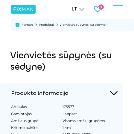
LT
Fixman
Produktai
Vienvietės sūpynės (su sėdyne)
Vienvietės sūpynės (su
sėdyne)
Produkto informacija
Artikulas
175577
Gamintojas
Lappset
Amžiaus grupė
Visoms amžių grupėms
Kritimo aukštis
1.4m