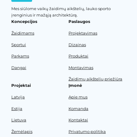
Mes siūlome vaikų žaidimų aikštelių, lauko sporto
įrenginius ir mažąją architektūrą.
Koncepcijos
Paslaugos
Žaidimams
Projektavimas
Sportui
Dizainas
Parkams
Produktai
Dangai
Montavimas
Žaidimų aikštelių priežiūra
Projektai
Įmonė
Latvija
Apie mus
Estija
Komanda
Lietuva
Kontaktai
Žemėlapis
Privatumo politika