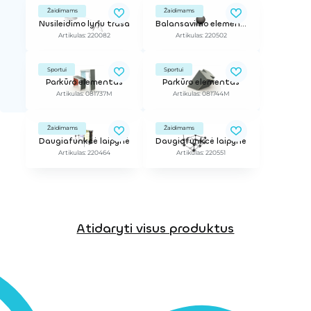
Žaidimams
Žaidimams
Nusileidimo lynu trasa
Balansavimo elementas
Artikulas: 220082
Artikulas: 220502
Sportui
Sportui
Parkūro elementas
Parkūro elementas
Artikulas: 081737M
Artikulas: 081744M
Žaidimams
Žaidimams
Daugiafunkcė laipynė
Daugiafunkcė laipynė
Artikulas: 220464
Artikulas: 220551
Atidaryti visus produktus