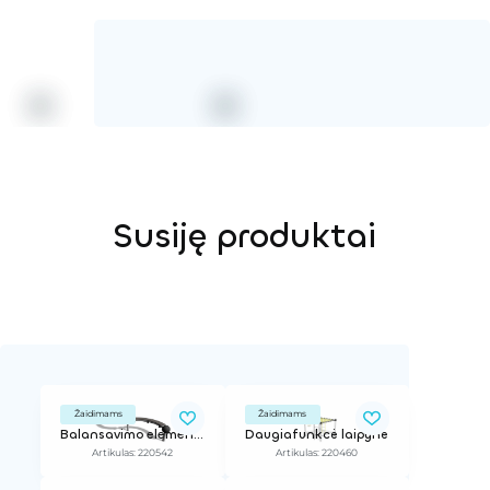
Susiję produktai
Žaidimams
Žaidimams
Balansavimo elementas
Daugiafunkcė laipynė
Artikulas: 220542
Artikulas: 220460