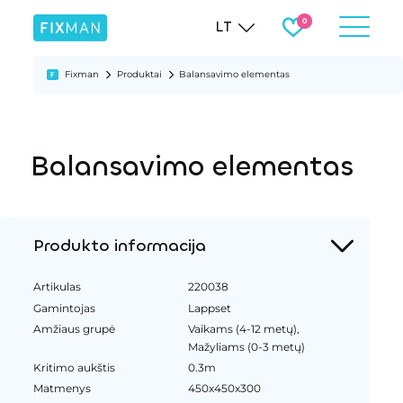
LT
Fixman
Produktai
Balansavimo elementas
Balansavimo elementas
Produkto informacija
Artikulas
220038
Gamintojas
Lappset
Amžiaus grupė
Vaikams (4-12 metų),
Mažyliams (0-3 metų)
Kritimo aukštis
0.3m
Matmenys
450x450x300