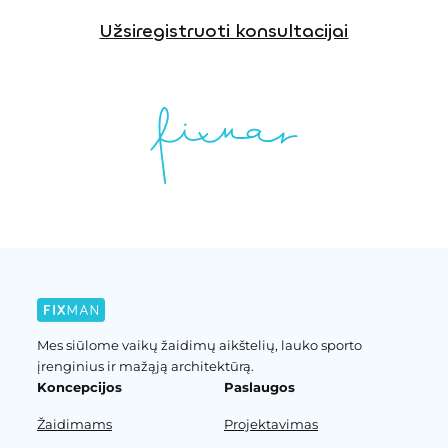
Užsiregistruoti konsultacijai
Mes siūlome vaikų žaidimų aikštelių, lauko sporto
įrenginius ir mažąją architektūrą.
Koncepcijos
Paslaugos
Žaidimams
Projektavimas