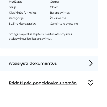
Medžiaga
Guma
Serija
Cloxx
Klasikinės funkcijos
Balansavimas
Kategorija
Žaidimams
Sužinokite daugiau
Gamintojo svetainė
Smagus apvalus laiptelis, skirtas atsistojimui,
atsispyrimui bei balansavimui.
Atsisiųsti dokumentus
Produkto puslapis
Įrengimo instrukcijos
Pridėti prie pageidavimų sąrašo
2D DWG – Šoninis vaizdas
2D DWG – Vaizdas iš viršaus
3D DWG