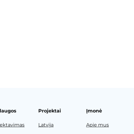
laugos
Projektai
Įmonė
jektavimas
Latvija
Apie mus