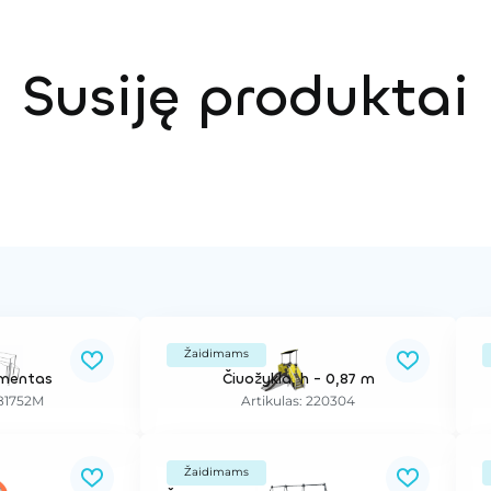
Susiję produktai
Žaidimams
ementas
Čiuožykla, h - 0,87 m
081752M
Artikulas: 220304
Žaidimams