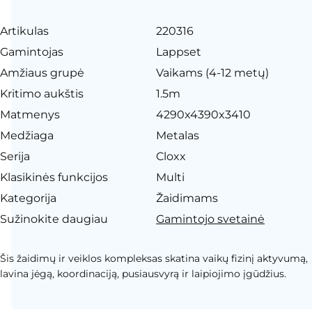
Artikulas
220316
Gamintojas
Lappset
Amžiaus grupė
Vaikams (4-12 metų)
Kritimo aukštis
1.5m
Matmenys
4290x4390x3410
Medžiaga
Metalas
Serija
Cloxx
Klasikinės funkcijos
Multi
Kategorija
Žaidimams
Sužinokite daugiau
Gamintojo svetainė
Šis žaidimų ir veiklos kompleksas skatina vaikų fizinį aktyvumą,
lavina jėgą, koordinaciją, pusiausvyrą ir laipiojimo įgūdžius.