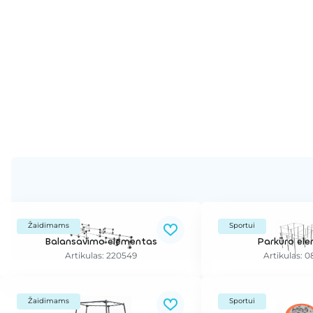
Žaidimams
Sportui
Balansavimo elementas
Parkūro el
Artikulas: 220549
Artikulas: 
Žaidimams
Sportui