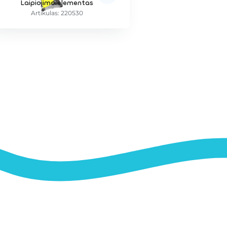
Laipiojimo elementas
Artikulas: 220530