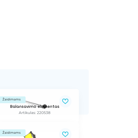
Žaidimams
Balansavimo elementas
Artikulas: 220538
Žaidimams