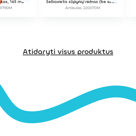
sas, 165 m2
Šešiavietis sūpynių rėmas (be sėdynių)
081790M
Artikulas: 220070M
Atidaryti visus produktus