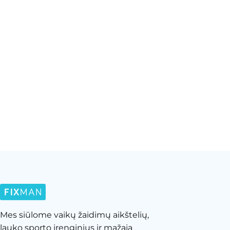
Mes siūlome vaikų žaidimų aikštelių,
lauko sporto įrenginius ir mažąją