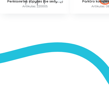
Penkiavietės sūpynės (be sėdynių)
Parkūro komplek
Artikulas: 220005
Artikulas: 