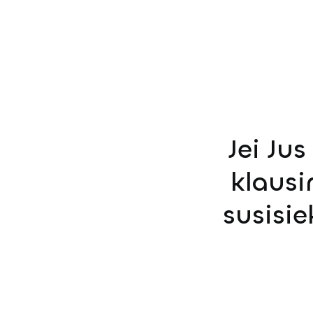
Jei Ju
klausi
susisi