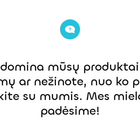
s domina mūsų produktai,
mų ar nežinote, nuo ko p
ekite su mumis. Mes miel
padėsime!