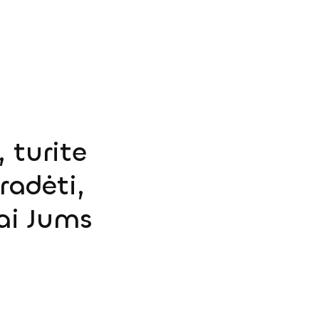
 turite
radėti,
ai Jums