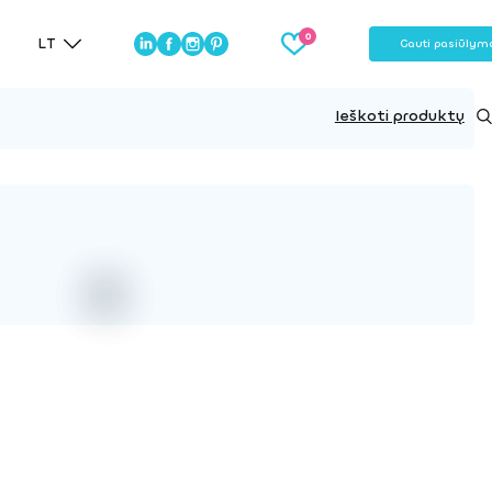
LT
Gauti pasiūlym
Ieškoti produktų