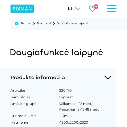
LT
Fixman
Produktai
Daugiafunkcė laipynė
Daugiafunkcė laipynė
Produkto informacija
Artikulas
220470
Gamintojas
Lappset
Amžiaus grupė
Vaikams (4-12 metų),
Paaugliams (13-18 metų)
Kritimo aukštis
2.3m
Matmenys
4200x2200x2320