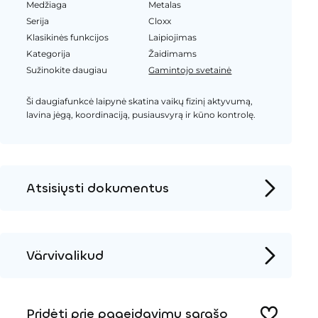
Medžiaga
Metalas
Serija
Cloxx
Klasikinės funkcijos
Laipiojimas
Kategorija
Žaidimams
Sužinokite daugiau
Gamintojo svetainė
Ši daugiafunkcė laipynė skatina vaikų fizinį aktyvumą,
lavina jėgą, koordinaciją, pusiausvyrą ir kūno kontrolę.
Atsisiųsti dokumentus
Produkto puslapis
Įrengimo instrukcijos
Värvivalikud
2D DWG – Šoninis vaizdas
Metalas
2D DWG – Vaizdas iš viršaus
Pridėti prie pageidavimų sąrašo
3D DWG