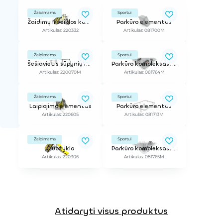
Žaidimams
Sportui
Žaidimų ir veiklos kompleksas
Parkūro elementas
Artikulas: 220332
Artikulas: 081700M
Žaidimams
Sportui
Šešiavietis sūpynių rėmas (be sėdynių)
Parkūro kompleksas, 85 m2
Artikulas: 220070M
Artikulas: 081764M
Žaidimams
Sportui
Laipiojimo elementas
Parkūro elementas
Artikulas: 220605
Artikulas: 081713M
Žaidimams
Sportui
Čiuožykla
Parkūro kompleksas, 145 m2
Artikulas: 220306
Artikulas: 081765M
Atidaryti visus produktus