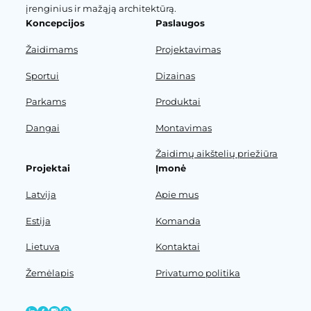
įrenginius ir mažąją architektūrą.
Koncepcijos
Paslaugos
Žaidimams
Projektavimas
Sportui
Dizainas
Parkams
Produktai
Dangai
Montavimas
Žaidimų aikštelių priežiūra
Projektai
Įmonė
Latvija
Apie mus
Estija
Komanda
Lietuva
Kontaktai
Žemėlapis
Privatumo politika