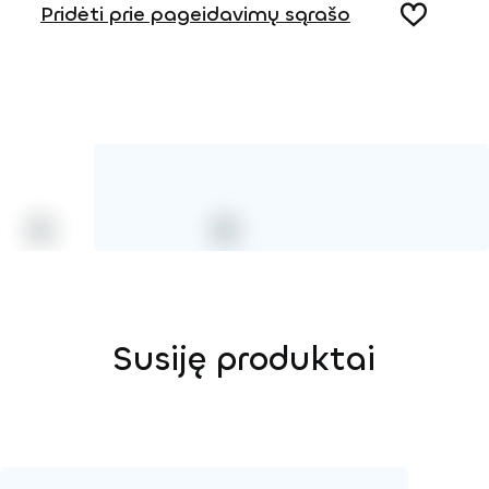
Pridėti prie pageidavimų sąrašo
Susiję produktai