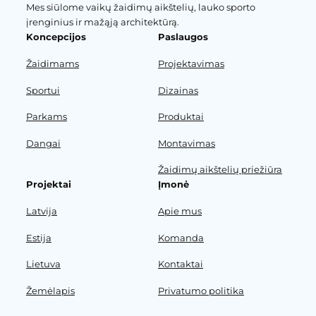
Mes siūlome vaikų žaidimų aikštelių, lauko sporto
įrenginius ir mažąją architektūrą.
Koncepcijos
Paslaugos
Žaidimams
Projektavimas
Sportui
Dizainas
Parkams
Produktai
Dangai
Montavimas
Žaidimų aikštelių priežiūra
Projektai
Įmonė
Latvija
Apie mus
Estija
Komanda
Lietuva
Kontaktai
Žemėlapis
Privatumo politika