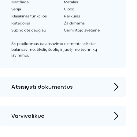
Medžiaga
Metalas
Serija
Cloxx
Klasikinės funkcijos
Parkūras
Kategorija
Žaidimams
Sužinokite daugiau
Gamintojo svetainė
Šis papildomas balansavimo elementas skirtas
balansavimo, tikslių šuolių ir judėjimo technikų
lavinimui.
Atsisiųsti dokumentus
Produkto puslapis
Įrengimo instrukcijos
Värvivalikud
2D DWG – Šoninis vaizdas
Metalas
2D DWG – Vaizdas iš viršaus