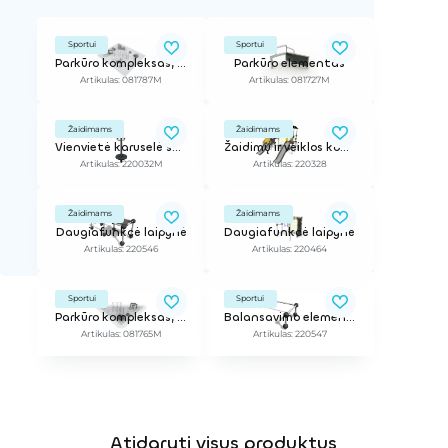
Sportui
Sportui
Parkūro kompleksas, 222 m2
Parkūro elementas
Artikulas: 081787M
Artikulas: 081727M
Žaidimams
Žaidimams
Vienvietė karuselė suktis atsistojus
Žaidimų ir veiklos kompleksas
Artikulas: 220032M
Artikulas: 220328
Žaidimams
Žaidimams
Daugiafunkcė laipynė
Daugiafunkcė laipynė
Artikulas: 220546
Artikulas: 220464
Sportui
Sportui
Parkūro kompleksas, 145 m2
Balansavimo elementas
Artikulas: 081765M
Artikulas: 220547
Atidaryti visus produktus