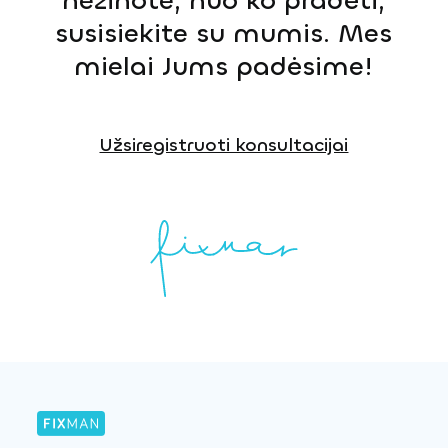
nežinote, nuo ko pradėti,
susisiekite su mumis. Mes
mielai Jums padėsime!
Užsiregistruoti konsultacijai