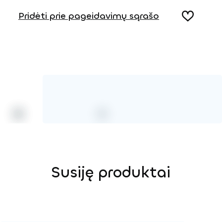
Pridėti prie pageidavimų sąrašo
Susiję produktai