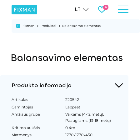
LT
Fixman
Produktai
Balansavimo elementas
Balansavimo elementas
Produkto informacija
Artikulas
220542
Gamintojas
Lappset
Amžiaus grupė
Vaikams (4-12 metų),
Paaugliams (13-18 metų)
Kritimo aukštis
0.4m
Matmenys
1770x1770x450