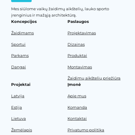
Mes siūlome vaikų žaidimų aikštelių, lauko sporto
įrenginius ir mažąją architektūrą.
Koncepcijos
Paslaugos
Žaidimams
Projektavimas
Sportui
Dizainas
Parkams
Produktai
Dangai
Montavimas
Žaidimų aikštelių priežiūra
Projektai
Įmonė
Latvija
Apie mus
Estija
Komanda
Lietuva
Kontaktai
Žemėlapis
Privatumo politika