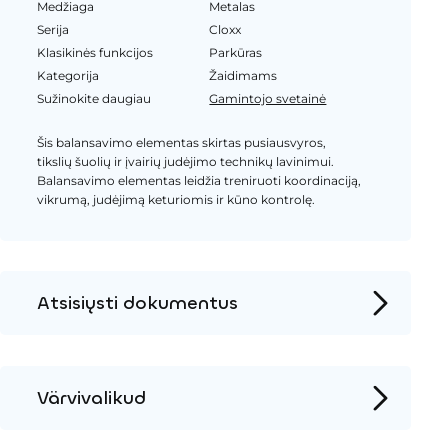
Medžiaga
Metalas
Serija
Cloxx
Klasikinės funkcijos
Parkūras
Kategorija
Žaidimams
Sužinokite daugiau
Gamintojo svetainė
Šis balansavimo elementas skirtas pusiausvyros,
tikslių šuolių ir įvairių judėjimo technikų lavinimui.
Balansavimo elementas leidžia treniruoti koordinaciją,
vikrumą, judėjimą keturiomis ir kūno kontrolę.
Atsisiųsti dokumentus
Produkto puslapis
Įrengimo instrukcijos
Värvivalikud
2D DWG – Šoninis vaizdas
Metalas
3D DWG