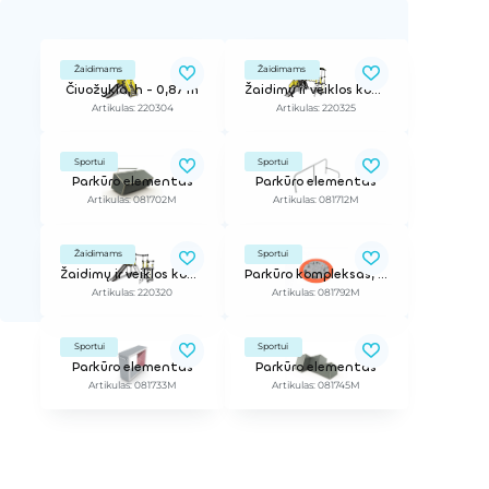
Žaidimams
Žaidimams
Čiuožykla, h - 0,87 m
Žaidimų ir veiklos kompleksas
Artikulas: 220304
Artikulas: 220325
Sportui
Sportui
Parkūro elementas
Parkūro elementas
Artikulas: 081702M
Artikulas: 081712M
Žaidimams
Sportui
Žaidimų ir veiklos kompleksas
Parkūro kompleksas, 130 m2
Artikulas: 220320
Artikulas: 081792M
Sportui
Sportui
Parkūro elementas
Parkūro elementas
Artikulas: 081733M
Artikulas: 081745M