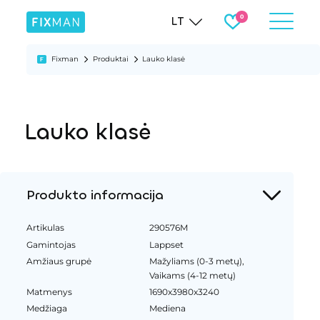
LT
Fixman
Produktai
Lauko klasė
Lauko klasė
Produkto informacija
Artikulas
290576M
Gamintojas
Lappset
Amžiaus grupė
Mažyliams (0-3 metų),
Vaikams (4-12 metų)
Matmenys
1690x3980x3240
Medžiaga
Mediena