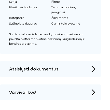
Serija
Finno
Klasikinės funkcijos
Teminiai žaidimų
įrenginiai
Kategorija
Žaidimams
Sužinokite daugiau
Gamintojo svetainė
Šis daugiafunkcis lauko mokymosi kompleksas su
pakelta platforma skatina pažinimą, kūrybiškumą ir
bendradarbiavimą.
Atsisiųsti dokumentus
Produkto puslapis
Įrengimo instrukcijos
Värvivalikud
2D DWG – Šoninis vaizdas
Mediena
2D DWG – Vaizdas iš viršaus