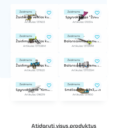
Žaidimams
Žaidimams
Žaidimų ir veiklos kompleksas
Spyruokliukas "Žuvis"
Artikulas: 137603
Artikulas: 010514
Žaidimams
Žaidimams
Žaidimų ir veiklos kompleksas
Balansavimo elementas
Artikulas: 137338M
Artikulas: 137210M
Žaidimams
Žaidimams
Žaidimų ir veiklos kompleksas
Balansavimo elementas
Artikulas: 137820
Artikulas: 137035M
Žaidimams
Žaidimams
Spyruokliukas "Kirmėliukas"
Smėliadėžė, 6,9x3,5 m
Artikulas: 096319
Artikulas: 137850
Atidaryti visus produktus