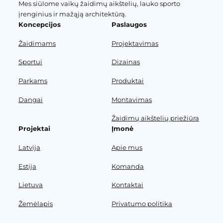
Mes siūlome vaikų žaidimų aikštelių, lauko sporto
įrenginius ir mažąją architektūrą.
Koncepcijos
Paslaugos
Žaidimams
Projektavimas
Sportui
Dizainas
Parkams
Produktai
Dangai
Montavimas
Žaidimų aikštelių priežiūra
Projektai
Įmonė
Latvija
Apie mus
Estija
Komanda
Lietuva
Kontaktai
Žemėlapis
Privatumo politika