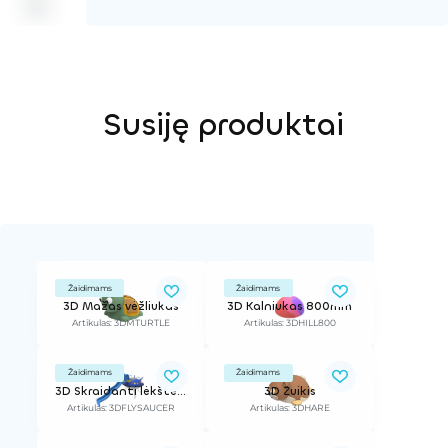
Susiję produktai
Žaidimams
Žaidimams
3D Mažas vėžliukas
3D Kalniukas 800mm
Artikulas: 3DMTURTLE
Artikulas: 3DHILL800
Žaidimams
Žaidimams
3D Skraidanti lėkštė su nerūdijančio plieno čiuožykla
3D Zuikis
Artikulas: 3DFLYSAUCER
Artikulas: 3DHARE