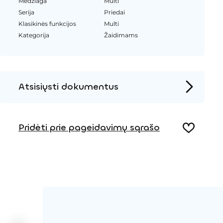
Medžiaga
Multi
Serija
Priedai
Klasikinės funkcijos
Multi
Kategorija
Žaidimams
Atsisiųsti dokumentus
Produkto puslapis
Pridėti prie pageidavimų sąrašo