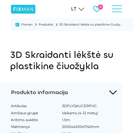
LT
Fixman
Produktai
3D Skraidanti lėkštė su plastikine čiuožykla
3D Skraidanti lėkštė su
plastikine čiuožykla
Produkto informacija
Artikulas
3DFLYSAUCERPVC
Amžiaus grupė
Vaikams (4-12 metų)
Kritimo aukštis
1.5m
Matmenys
2000x4200x1740mm