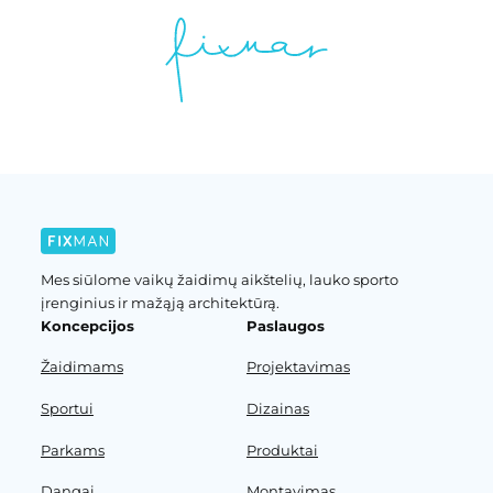
Mes siūlome vaikų žaidimų aikštelių, lauko sporto
įrenginius ir mažąją architektūrą.
Koncepcijos
Paslaugos
Žaidimams
Projektavimas
Sportui
Dizainas
Parkams
Produktai
Dangai
Montavimas