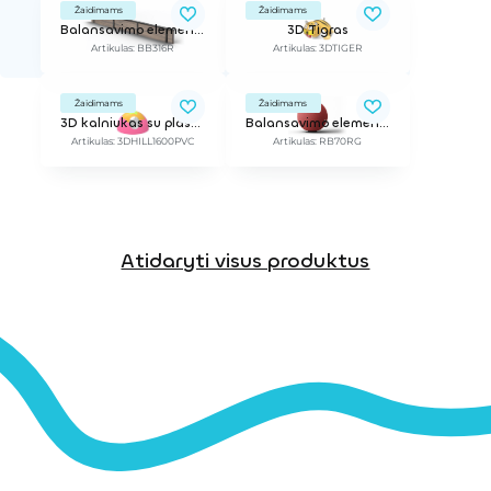
Žaidimams
Žaidimams
Balansavimo elementas, 3,16 m / Ant liejamos dangos ar dirbtinės žolės
3D Tigras
Artikulas: BB316R
Artikulas: 3DTIGER
Žaidimams
Žaidimams
3D kalniukas su plastikiniu tuneliu
Balansavimo elementas, d-0,7 m / Ant žolės
Artikulas: 3DHILL1600PVC
Artikulas: RB70RG
Atidaryti visus produktus