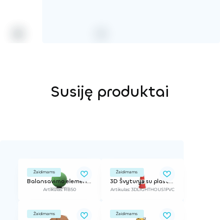
Susiję produktai
Žaidimams
Žaidimams
Balansavimo elementas, d-0,5 m / Ant liejamos dangos
3D Švyturys su plastikiniais elementais
Artikulas: RB50
Artikulas: 3DLIGHTHOUS1PVC
Žaidimams
Žaidimams