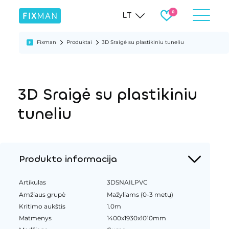
LT
Fixman
Produktai
3D Sraigė su plastikiniu tuneliu
3D Sraigė su plastikiniu
tuneliu
Produkto informacija
Artikulas
3DSNAILPVC
Amžiaus grupė
Mažyliams (0-3 metų)
Kritimo aukštis
1.0m
Matmenys
1400x1930x1010mm