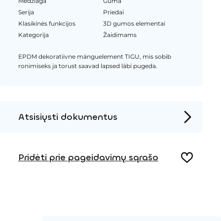
Medžiaga
Guma
Serija
Priedai
Klasikinės funkcijos
3D gumos elementai
Kategorija
Žaidimams
EPDM dekoratiivne mänguelement TIGU, mis sobib
ronimiseks ja torust saavad lapsed läbi pugeda.
Atsisiųsti dokumentus
Produkto puslapis
Pridėti prie pageidavimų sąrašo