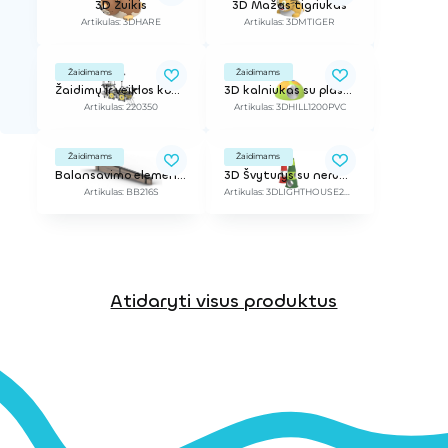
3D Zuikis
3D Mažas tigriukas
Artikulas: 3DHARE
Artikulas: 3DMTIGER
Žaidimams
Žaidimams
Žaidimų ir veiklos kompleksas
3D kalniukas su plastikiniu tuneliu
Artikulas: 220350
Artikulas: 3DHILL1200PVC
Žaidimams
Žaidimams
Balansavimo elementas, 2,16 m / Ant liejamos dangos ar dirbtinės žolės
3D Švyturys su nerūdijančio plieno elementais
Artikulas: BB216S
Artikulas: 3DLIGHTHOUSE2SS
Atidaryti visus produktus