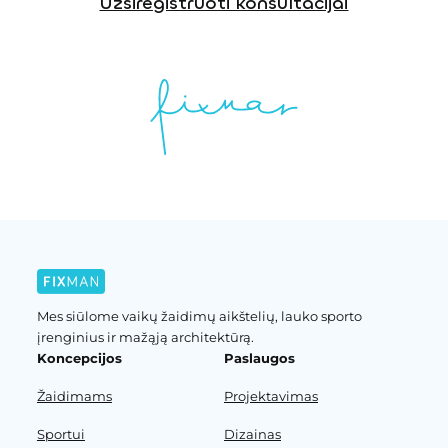
Užsiregistruoti konsultacijai
Mes siūlome vaikų žaidimų aikštelių, lauko sporto
įrenginius ir mažąją architektūrą.
Koncepcijos
Paslaugos
Žaidimams
Projektavimas
Sportui
Dizainas