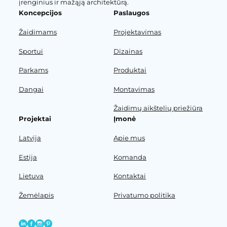
įrenginius ir mažąją architektūrą.
Koncepcijos
Paslaugos
Žaidimams
Projektavimas
Sportui
Dizainas
Parkams
Produktai
Dangai
Montavimas
Žaidimų aikštelių priežiūra
Projektai
Įmonė
Latvija
Apie mus
Estija
Komanda
Lietuva
Kontaktai
Žemėlapis
Privatumo politika