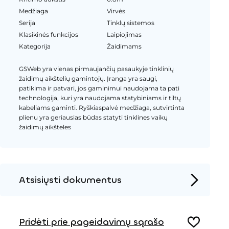
Medžiaga
Virvės
Serija
Tinklų sistemos
Klasikinės funkcijos
Laipiojimas
Kategorija
Žaidimams
GSWeb yra vienas pirmaujančių pasaukyje tinklinių
žaidimų aikštelių gamintojų. Įranga yra saugi,
patikima ir patvari, jos gaminimui naudojama ta pati
technologija, kuri yra naudojama statybiniams ir tiltų
kabeliams gaminti. Ryškiaspalvė medžiaga, sutvirtinta
plienu yra geriausias būdas statyti tinklines vaikų
žaidimų aikšteles
Atsisiųsti dokumentus
Produkto puslapis
Pridėti prie pageidavimų sąrašo