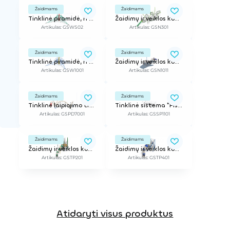
Žaidimams
Žaidimams
Tinklinė piramidė, h - 2,8 m
Žaidimų ir veiklos kompleksas
Artikulas: GSWS02
Artikulas: GSN301
Žaidimams
Žaidimams
Tinklinė piramidė, h - 3,9 m
Žaidimų ir veiklos kompleksas
Artikulas: GSW1001
Artikulas: GSN1011
Žaidimams
Žaidimams
Tinklinė laipiojimo trasa
Tinklinė sistema "Fishing Net" M
Artikulas: GSPD7001
Artikulas: GSSP1101
Žaidimams
Žaidimams
Žaidimų ir veiklos kompleksas
Žaidimų ir veiklos kompleksas
Artikulas: GSTP201
Artikulas: GSTP401
Atidaryti visus produktus