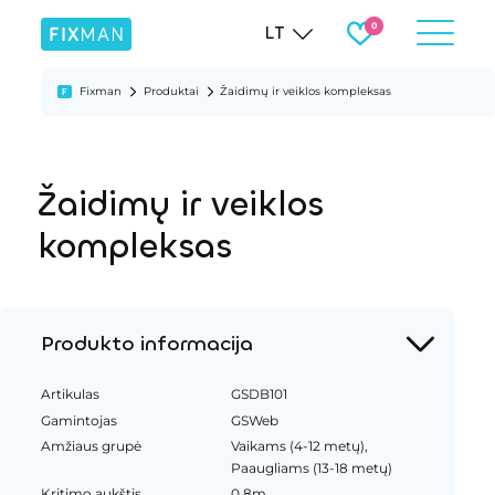
LT
Fixman
Produktai
Žaidimų ir veiklos kompleksas
Žaidimų ir veiklos
kompleksas
Produkto informacija
Artikulas
GSDB101
Gamintojas
GSWeb
Amžiaus grupė
Vaikams (4-12 metų),
Paaugliams (13-18 metų)
Kritimo aukštis
0.8m