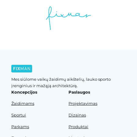
Mes siūlome vaikų žaidimų aikštelių, lauko sporto
įrenginius ir mažąją architektūrą.
Koncepcijos
Paslaugos
Žaidimams
Projektavimas
Sportui
Dizainas
Parkams
Produktai