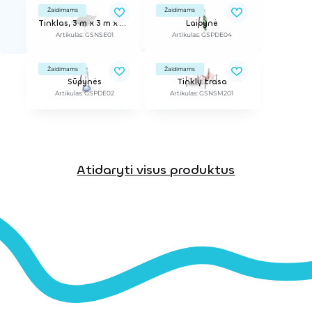
Žaidimams
Žaidimams
Tinklas, 3 m x 3 m x 2,5 m
Laipynė
Artikulas: GSNSE01
Artikulas: GSPDE04
Žaidimams
Žaidimams
Sūpynės
Tinklų trasa
Artikulas: GSPDE02
Artikulas: GSNSM201
Atidaryti visus produktus