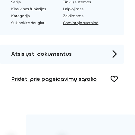
Serija
Tinklų sistemos
Klasikinės funkcijos
Laipiojimas
Kategorija
Žaidimams
Sužinokite daugiau
Gamintojo svetainė
Atsisiųsti dokumentus
Produkto puslapis
Pridėti prie pageidavimų sąrašo