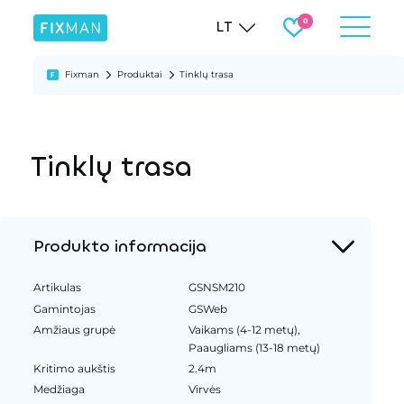
LT
Fixman
Produktai
Tinklų trasa
Tinklų trasa
Produkto informacija
Artikulas
GSNSM210
Gamintojas
GSWeb
Amžiaus grupė
Vaikams (4-12 metų),
Paaugliams (13-18 metų)
Kritimo aukštis
2.4m
Medžiaga
Virvės