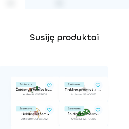
Susiję produktai
Žaidimams
Žaidimams
Žaidimų ir veiklos kompleksas
Tinklinė piramidė, h - 4,4 m
Artikulas: GSDB102
Artikulas: GSW10021
Žaidimams
Žaidimams
Tinklinė sistema
Žaidimų elementai
Artikulas: GSPD80021
Artikulas: GSPDE102