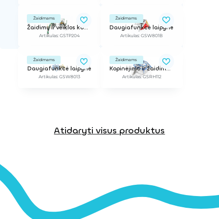
Žaidimams
Žaidimams
Žaidimų ir veiklos kompleksas
Daugiafunkcė laipynė
Artikulas: GSTP204
Artikulas: GSW801B
Žaidimams
Žaidimams
Daugiafunkcė laipynė
Kopinėjimo ir žaidimų tinklų trasa
Artikulas: GSW8013
Artikulas: GSRH112
Atidaryti visus produktus