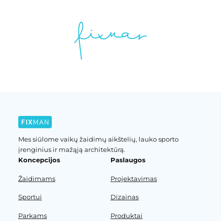
Mes siūlome vaikų žaidimų aikštelių, lauko sporto
įrenginius ir mažąją architektūrą.
Koncepcijos
Paslaugos
Žaidimams
Projektavimas
Sportui
Dizainas
Parkams
Produktai