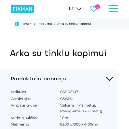
LT
Fixman
Produktai
Arka su tinklu kopimui
Arka su tinklu kopimui
Produkto informacija
Artikulas
GSPDE107
Gamintojas
GSWeb
Amžiaus grupė
Vaikams (4-12 metų),
Paaugliams (13-18 metų)
Kritimo aukštis
1.0m
Matmenys
8200 x 1000 x 4100mm