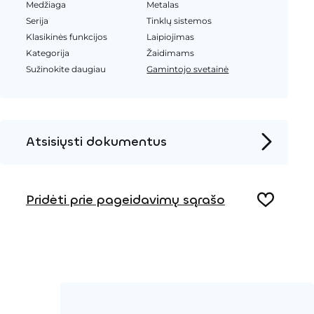
Medžiaga
Metalas
Serija
Tinklų sistemos
Klasikinės funkcijos
Laipiojimas
Kategorija
Žaidimams
Sužinokite daugiau
Gamintojo svetainė
Atsisiųsti dokumentus
Produkto puslapis
Pridėti prie pageidavimų sąrašo