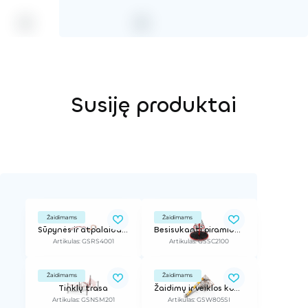
Susiję produktai
Žaidimams
Žaidimams
Sūpynės ir atpalaidavimo sistema
Besisukanti piramidė, h - 4 m
Artikulas: GSRS4001
Artikulas: GSSC2100
Žaidimams
Žaidimams
Tinklų trasa
Žaidimų ir veiklos kompleksas
Artikulas: GSNSM201
Artikulas: GSW805SI