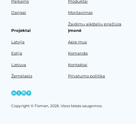
Parkams
Produktai
Dangai
Montavimas
Žaidimų aikštelių priežiūra
Projektai
Įmonė
Latvija
Apie mus
Estija
Komanda
Lietuva
Kontaktai
Žemėlapis
Privatumo politika
Copyright © Fixman, 2026. Visos teisės saugomos.