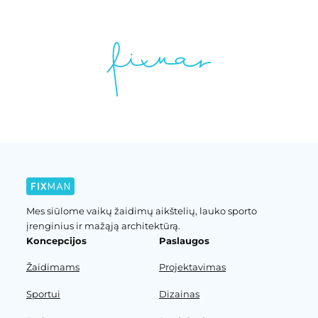
Mes siūlome vaikų žaidimų aikštelių, lauko sporto
įrenginius ir mažąją architektūrą.
Koncepcijos
Paslaugos
Žaidimams
Projektavimas
Sportui
Dizainas