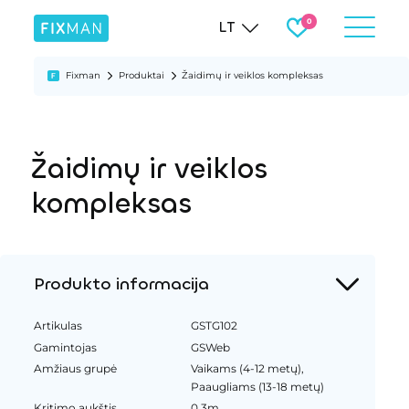
LT
Fixman
Produktai
Žaidimų ir veiklos kompleksas
Žaidimų ir veiklos
kompleksas
Produkto informacija
Artikulas
GSTG102
Gamintojas
GSWeb
Amžiaus grupė
Vaikams (4-12 metų),
Paaugliams (13-18 metų)
Kritimo aukštis
0.3m