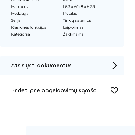
Matmenys
L6.3 x W4.8 x H2.9
Medžiaga
Metalas
Serija
Tinklų sistemos
Klasikinės funkcijos
Laipiojimas
Kategorija
Žaidimams
Atsisiųsti dokumentus
Produkto puslapis
Pridėti prie pageidavimų sąrašo