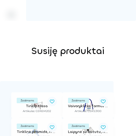
Susiję produktai
Žaidimams
Žaidimams
Tinklų trasa
Vaivorykštės formos metalinės sūpynės su krepšiu
Artikulas: GSNSM202
Artikulas: GSRS3100
Žaidimams
Žaidimams
Tinklinė piramidė, h - 3,2 m
Laipynė su batutu, h - 1,7 m