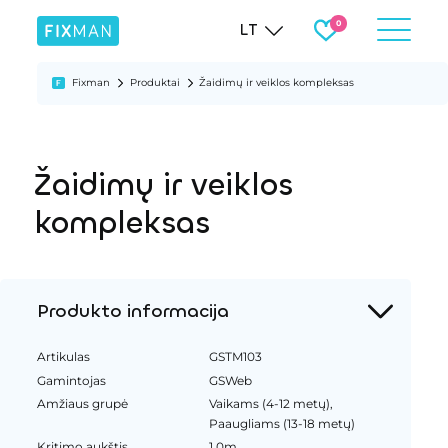
LT
Fixman
Produktai
Žaidimų ir veiklos kompleksas
Žaidimų ir veiklos
kompleksas
Produkto informacija
Artikulas
GSTM103
Gamintojas
GSWeb
Amžiaus grupė
Vaikams (4-12 metų),
Paaugliams (13-18 metų)
Kritimo aukštis
1.0m