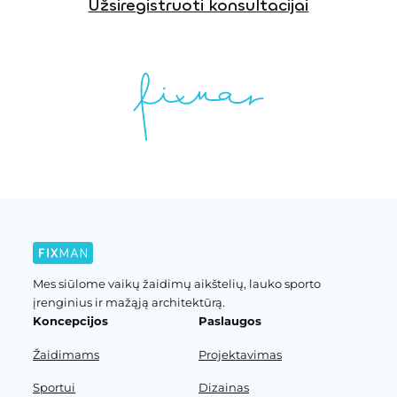
Užsiregistruoti konsultacijai
Mes siūlome vaikų žaidimų aikštelių, lauko sporto
įrenginius ir mažąją architektūrą.
Koncepcijos
Paslaugos
Žaidimams
Projektavimas
Sportui
Dizainas