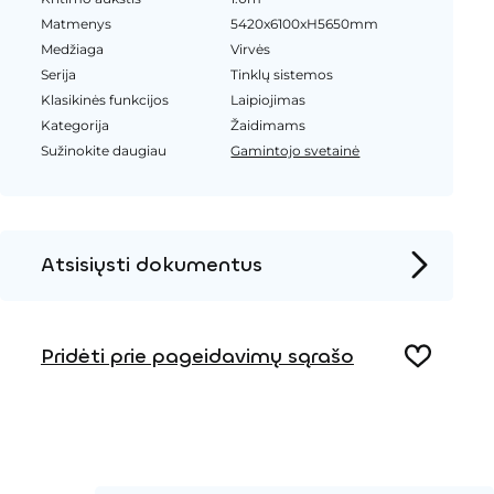
Matmenys
5420x6100xH5650mm
Medžiaga
Virvės
Serija
Tinklų sistemos
Klasikinės funkcijos
Laipiojimas
Kategorija
Žaidimams
Sužinokite daugiau
Gamintojo svetainė
Atsisiųsti dokumentus
Produkto puslapis
Pridėti prie pageidavimų sąrašo