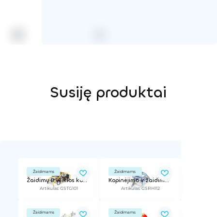
Susiję produktai
Žaidimams
Žaidimams
Žaidimų ir veiklos kompleksas
Kopinėjimo ir žaidimų tinklų trasa
Artikulas: GSTG101
Artikulas: GSRH112
Žaidimams
Žaidimams