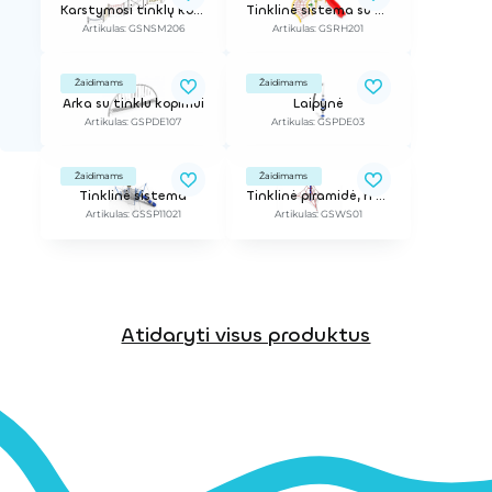
Karstymosi tinklų kompleksas iš 7 skirtingų dalių
Tinklinė sistema su čiuožykla
Artikulas: GSNSM206
Artikulas: GSRH201
Žaidimams
Žaidimams
Arka su tinklu kopimui
Laipynė
Artikulas: GSPDE107
Artikulas: GSPDE03
Žaidimams
Žaidimams
Tinklinė sistema
Tinklinė piramidė, h - 3 m
Artikulas: GSSP11021
Artikulas: GSWS01
Atidaryti visus produktus