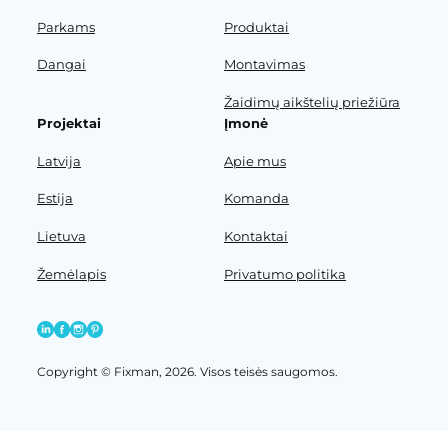
Parkams
Produktai
Dangai
Montavimas
Žaidimų aikštelių priežiūra
Projektai
Įmonė
Latvija
Apie mus
Estija
Komanda
Lietuva
Kontaktai
Žemėlapis
Privatumo politika
Copyright © Fixman, 2026. Visos teisės saugomos.