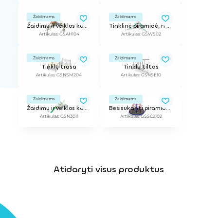
Žaidimams
Žaidimams
Žaidimų ir veiklos kompleksas
Tinklinė piramidė, h - 2,8 m
Artikulas: GSAH104
Artikulas: GSWS02
Žaidimams
Žaidimams
Tinklų trasa
Tinklų tiltas
Artikulas: GSNSM204
Artikulas: GSNSE10
Žaidimams
Žaidimams
Žaidimų ir veiklos kompleksas
Besisukanti piramidė, h - 3,4 m
Artikulas: GSN3011
Artikulas: GSSC2102
Atidaryti visus produktus