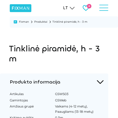
LT
Fixman
Produktai
Tinklinė piramidė, h - 3 m
Tinklinė piramidė, h - 3
m
Produkto informacija
Artikulas
GSWS03
Gamintojas
GSWeb
Amžiaus grupė
Vaikams (4-12 metų),
Paaugliams (13-18 metų)
Kritimo aukštis
0.3m