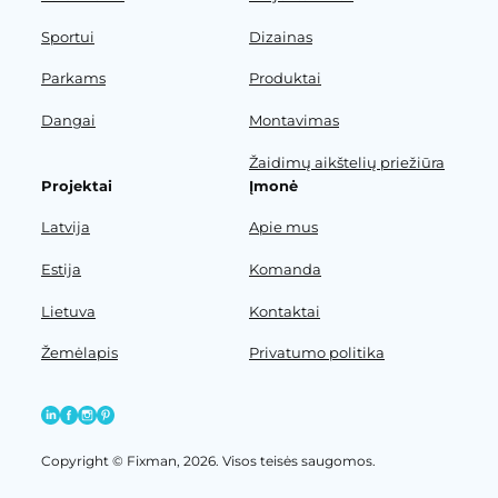
Sportui
Dizainas
Parkams
Produktai
Dangai
Montavimas
Žaidimų aikštelių priežiūra
Projektai
Įmonė
Latvija
Apie mus
Estija
Komanda
Lietuva
Kontaktai
Žemėlapis
Privatumo politika
Copyright © Fixman, 2026. Visos teisės saugomos.