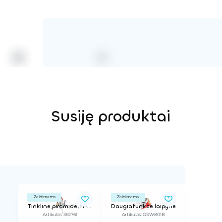
Susiję produktai
Žaidimams
Žaidimams
Tinklinė piramidė, h-2,7 m
Daugiafunkcė laipynė
Artikulas: 362761
Artikulas: GSW801B