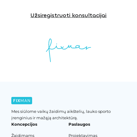
Užsiregistruoti konsultacijai
Mes siūlome vaikų žaidimų aikštelių, lauko sporto
įrenginius ir mažąją architektūrą.
Koncepcijos
Paslaugos
Žaidimams
Projektavimas