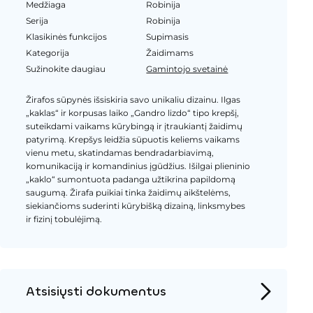
Medžiaga
Robinija
Serija
Robinija
Klasikinės funkcijos
Supimasis
Kategorija
Žaidimams
Sužinokite daugiau
Gamintojo svetainė
Žirafos sūpynės išsiskiria savo unikaliu dizainu. Ilgas
„kaklas“ ir korpusas laiko „Gandro lizdo“ tipo krepšį,
suteikdami vaikams kūrybingą ir įtraukiantį žaidimų
patyrimą. Krepšys leidžia sūpuotis keliems vaikams
vienu metu, skatindamas bendradarbiavimą,
komunikaciją ir komandinius įgūdžius. Išilgai plieninio
„kaklo“ sumontuota padanga užtikrina papildomą
saugumą. Žirafa puikiai tinka žaidimų aikštelėms,
siekiančioms suderinti kūrybišką dizainą, linksmybes
ir fizinį tobulėjimą.
Atsisiųsti dokumentus