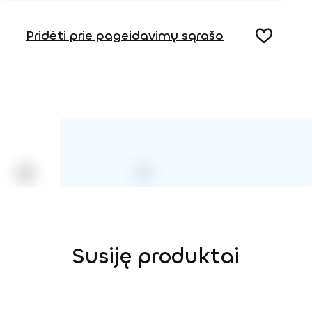
Produkto puslapis
Pridėti prie pageidavimų sąrašo
Susiję produktai