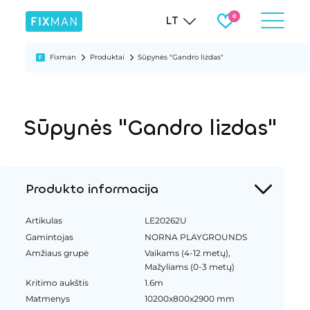
LT
Fixman
Produktai
Sūpynės "Gandro lizdas"
Sūpynės "Gandro lizdas"
Produkto informacija
Artikulas
LE20262U
Gamintojas
NORNA PLAYGROUNDS
Amžiaus grupė
Vaikams (4-12 metų),
Mažyliams (0-3 metų)
Kritimo aukštis
1.6m
Matmenys
10200x800x2900 mm