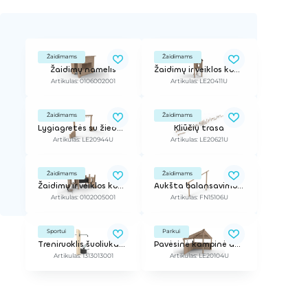
Žaidimams
Žaidimams
Žaidimų namelis
Žaidimų ir veiklos kompleksas
Artikulas: 0106002001
Artikulas: LE20411U
Žaidimams
Žaidimams
Lygiagretės su žiedais laikymuisi
Kliūčių trasa
Artikulas: LE20944U
Artikulas: LE20621U
Žaidimams
Žaidimams
Žaidimų ir veiklos kompleksas
Aukšta balansavimo sija iš Robinia medienos
Artikulas: 0102005001
Artikulas: FN15106U
Sportui
Parkui
Treniruoklis šuoliukams
Pavėsinė kampinė aukštu stogu
Artikulas: 1313013001
Artikulas: LE20104U