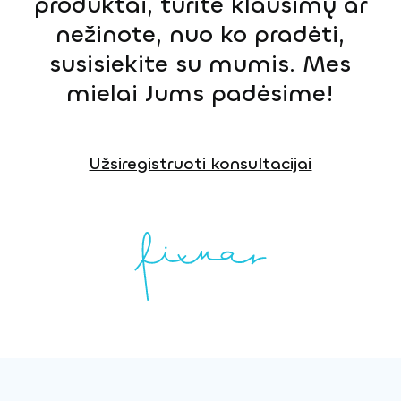
produktai, turite klausimų ar
nežinote, nuo ko pradėti,
susisiekite su mumis. Mes
mielai Jums padėsime!
Užsiregistruoti konsultacijai