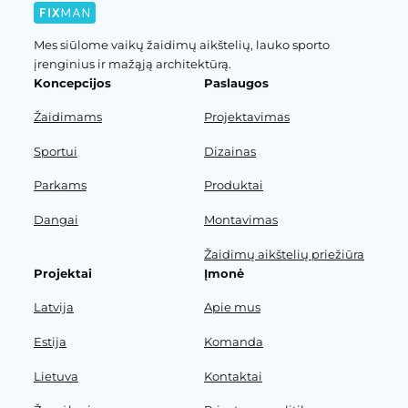
Mes siūlome vaikų žaidimų aikštelių, lauko sporto
įrenginius ir mažąją architektūrą.
Koncepcijos
Paslaugos
Žaidimams
Projektavimas
Sportui
Dizainas
Parkams
Produktai
Dangai
Montavimas
Žaidimų aikštelių priežiūra
Projektai
Įmonė
Latvija
Apie mus
Estija
Komanda
Lietuva
Kontaktai