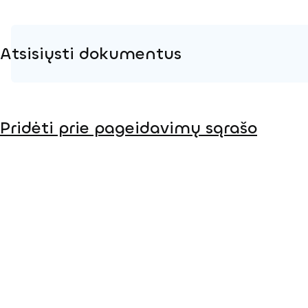
Atsisiųsti dokumentus
Produkto puslapis
Pridėti prie pageidavimų sąrašo