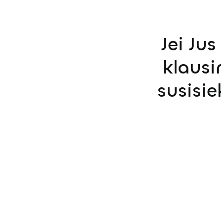
Jei Ju
klausi
susisi