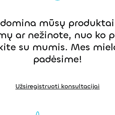
s domina mūsų produktai,
mų ar nežinote, nuo ko p
ekite su mumis. Mes miel
padėsime!
Užsiregistruoti konsultacijai