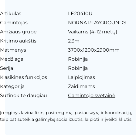
Artikulas
LE20410U
Gamintojas
NORNA PLAYGROUNDS
Amžiaus grupė
Vaikams (4-12 metų)
Kritimo aukštis
2.3m
Matmenys
3700x1200x2900mm
Medžiaga
Robinija
Serija
Robinija
Klasikinės funkcijos
Laipiojimas
Kategorija
Žaidimams
Sužinokite daugiau
Gamintojo svetainė
Įrenginys lavina fizinį pasirengimą, pusiausvyrą ir koordinaciją,
taip pat suteikia galimybę socializuotis, laipioti ir įveikti kliūtis.