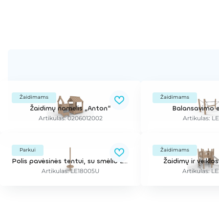
Žaidimams
Žaidimams
Žaidimų namelis „Anton“
Balansavimo 
Artikulas: 0206012002
Artikulas: L
Parkui
Žaidimams
Polis pavėsinės tentui, su smėlio žaidimų stalu
Žaidimų ir veikl
Artikulas: LE18005U
Artikulas: L