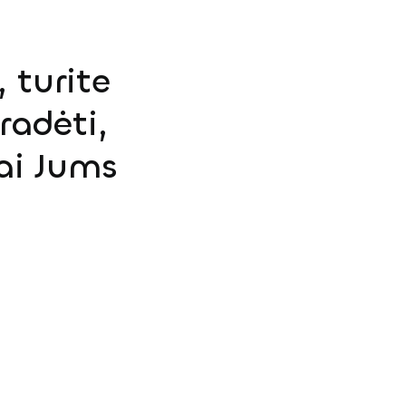
 turite
radėti,
ai Jums