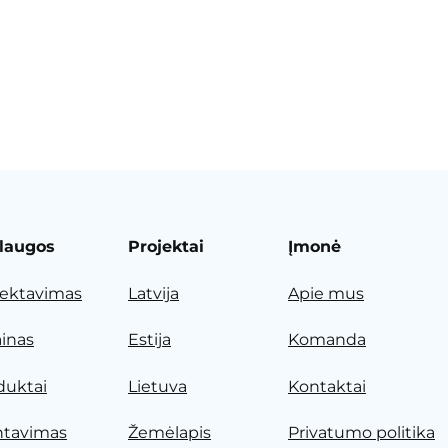
laugos
Projektai
Įmonė
jektavimas
Latvija
Apie mus
ainas
Estija
Komanda
duktai
Lietuva
Kontaktai
tavimas
Žemėlapis
Privatumo politika