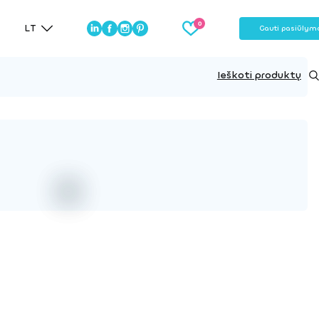
LT
Gauti pasiūlym
Ieškoti produktų