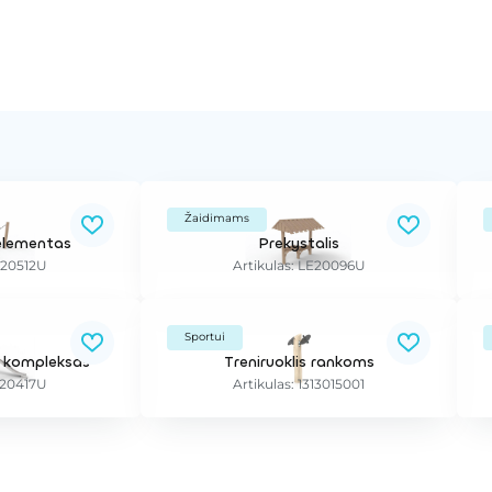
Žaidimams
elementas
Prekystalis
E20512U
Artikulas: LE20096U
Sportui
os kompleksas
Treniruoklis rankoms
E20417U
Artikulas: 1313015001