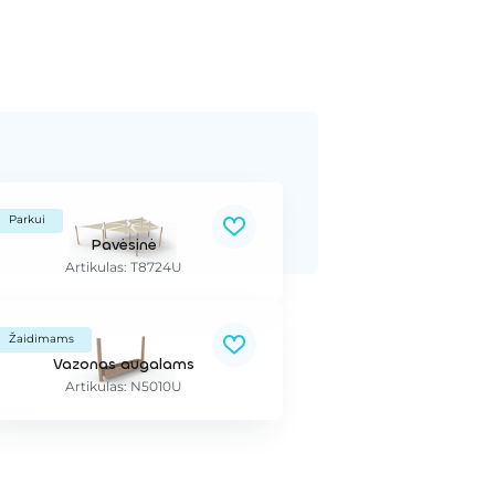
Parkui
Pavėsinė
Artikulas: T8724U
Žaidimams
Vazonas augalams
Artikulas: N5010U