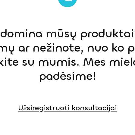
s domina mūsų produktai,
mų ar nežinote, nuo ko p
ekite su mumis. Mes miel
padėsime!
Užsiregistruoti konsultacijai