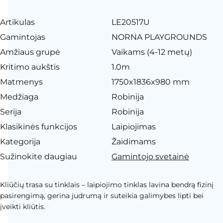
Artikulas
LE20517U
Gamintojas
NORNA PLAYGROUNDS
Amžiaus grupė
Vaikams (4-12 metų)
Kritimo aukštis
1.0m
Matmenys
1750x1836x980 mm
Medžiaga
Robinija
Serija
Robinija
Klasikinės funkcijos
Laipiojimas
Kategorija
Žaidimams
Sužinokite daugiau
Gamintojo svetainė
Kliūčių trasa su tinklais – laipiojimo tinklas lavina bendrą fizinį
pasirengimą, gerina judrumą ir suteikia galimybes lipti bei
įveikti kliūtis.