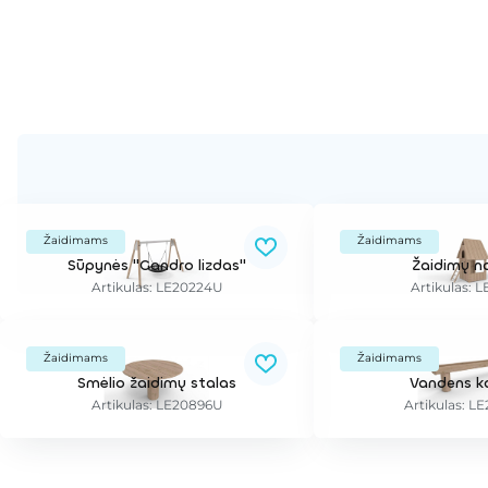
Žaidimams
Žaidimams
Sūpynės "Gandro lizdas"
Žaidimų n
Artikulas: LE20224U
Artikulas: L
Žaidimams
Žaidimams
Smėlio žaidimų stalas
Vandens k
Artikulas: LE20896U
Artikulas: 