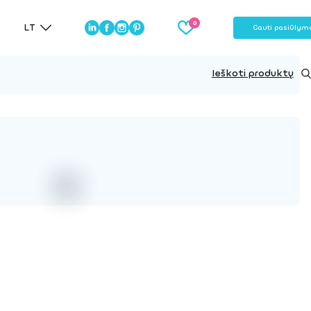
LT
Gauti pasiūlym
Ieškoti produktų