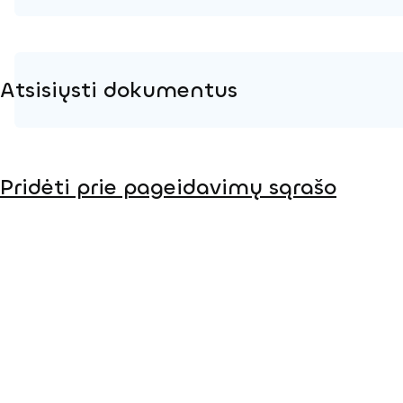
Atsisiųsti dokumentus
Produkto puslapis
Pridėti prie pageidavimų sąrašo