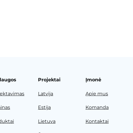
laugos
Projektai
Įmonė
jektavimas
Latvija
Apie mus
ainas
Estija
Komanda
duktai
Lietuva
Kontaktai