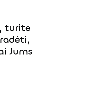
 turite
radėti,
ai Jums