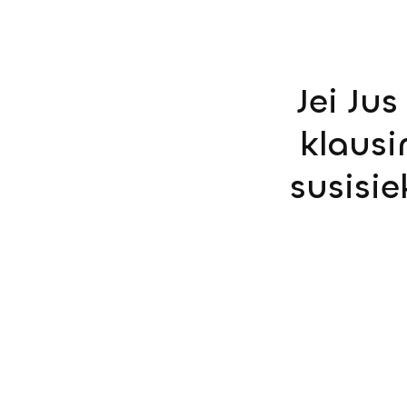
Jei Ju
klausi
susisi