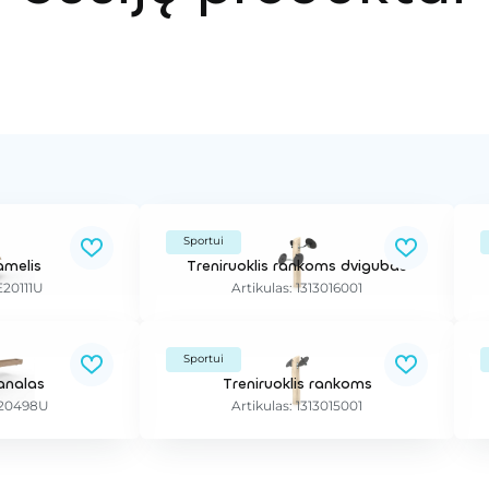
Sportui
amelis
Treniruoklis rankoms dvigubas
E20111U
Artikulas: 1313016001
Sportui
analas
Treniruoklis rankoms
LE20498U
Artikulas: 1313015001