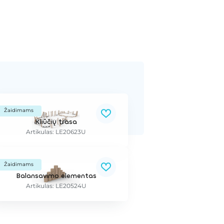
Žaidimams
Kliūčių trasa
Artikulas: LE20623U
Žaidimams
Balansavimo elementas
Artikulas: LE20524U