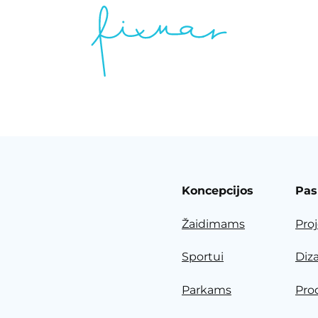
Koncepcijos
Pas
Žaidimams
Pro
Sportui
Diz
Parkams
Pro