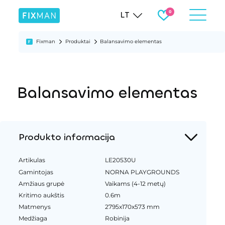
LT
Fixman
Produktai
Balansavimo elementas
Balansavimo elementas
Produkto informacija
Artikulas
LE20530U
Gamintojas
NORNA PLAYGROUNDS
Amžiaus grupė
Vaikams (4-12 metų)
Kritimo aukštis
0.6m
Matmenys
2795x170x573 mm
Medžiaga
Robinija