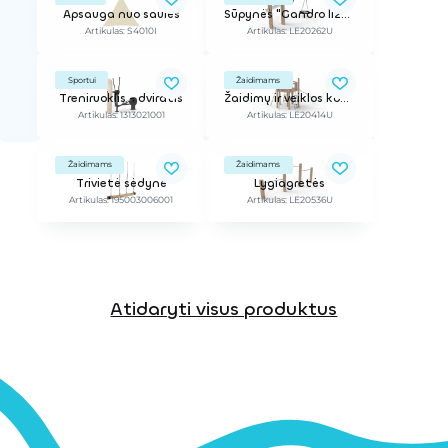
Apsauga nuo saulės
Sūpynės "Gandro lizdas"
Artikulas: S4010I
Artikulas: LE20262U
Sportui
Žaidimams
Treniruoklis - dviratis
Žaidimų ir veiklos kompleksas
Artikulas: 1313021001
Artikulas: LE20414U
Žaidimams
Žaidimams
Trivietė sėdynė
Lygiagretės
Artikulas: 195003006001
Artikulas: LE20536U
Atidaryti visus produktus