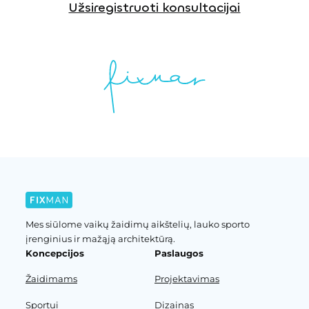
Užsiregistruoti konsultacijai
Mes siūlome vaikų žaidimų aikštelių, lauko sporto
įrenginius ir mažąją architektūrą.
Koncepcijos
Paslaugos
Žaidimams
Projektavimas
Sportui
Dizainas