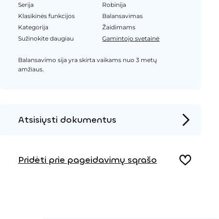
Serija
Robinija
Klasikinės funkcijos
Balansavimas
Kategorija
Žaidimams
Sužinokite daugiau
Gamintojo svetainė
Balansavimo sija yra skirta vaikams nuo 3 metų
amžiaus.
Atsisiųsti dokumentus
Produkto puslapis
Pridėti prie pageidavimų sąrašo