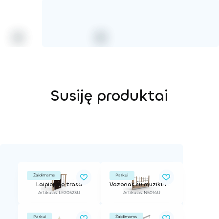
Susiję produktai
Žaidimams
Parkui
Laipiojimo trasa
Vazonas su muzikine gama
Artikulas: LE20523U
Artikulas: N5014U
Parkui
Žaidimams