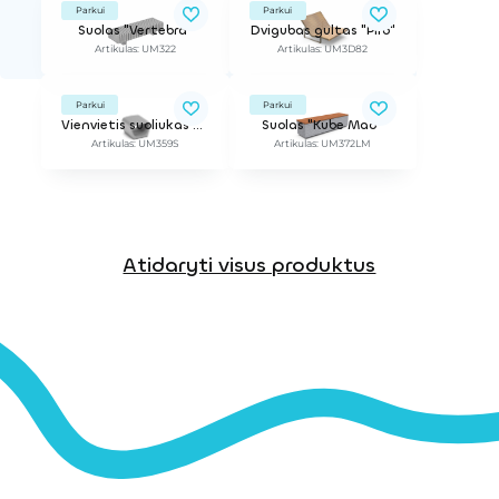
Parkui
Parkui
Suolas "Vertebra"
Dvigubas gultas "Piro"
Artikulas: UM322
Artikulas: UM3D82
Parkui
Parkui
Vienvietis suoliukas "Petrus"
Suolas "Kube Mad"
Artikulas: UM359S
Artikulas: UM372LM
Atidaryti visus produktus