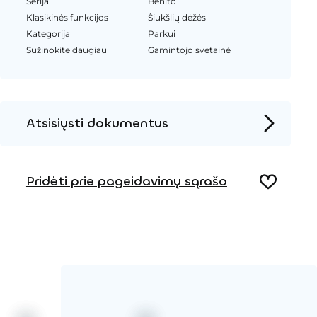
Serija
Benito
Klasikinės funkcijos
Šiukšlių dėžės
Kategorija
Parkui
Sužinokite daugiau
Gamintojo svetainė
Atsisiųsti dokumentus
Produkto puslapis
Pridėti prie pageidavimų sąrašo