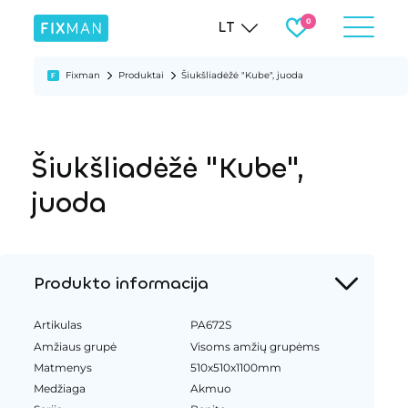
LT
Fixman
Produktai
Šiukšliadėžė "Kube", juoda
Šiukšliadėžė "Kube",
juoda
Produkto informacija
Artikulas
PA672S
Amžiaus grupė
Visoms amžių grupėms
Matmenys
510x510x1100mm
Medžiaga
Akmuo