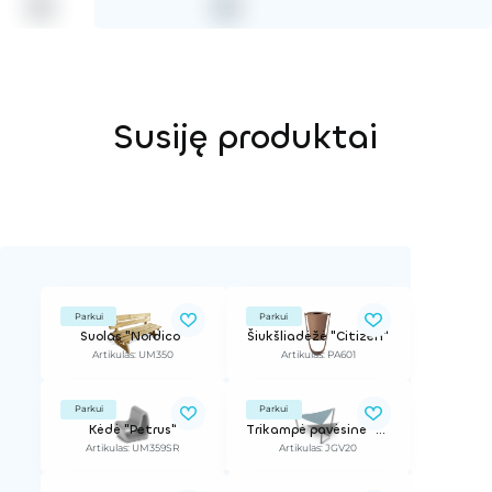
Susiję produktai
Parkui
Parkui
Suolas "Nordico"
Šiukšliadėžė "Citizen"
Artikulas: UM350
Artikulas: PA601
Parkui
Parkui
Kėdė "Petrus"
Trikampė pavėsinė "GeoVELA" 20 m²
Artikulas: UM359SR
Artikulas: JGV20