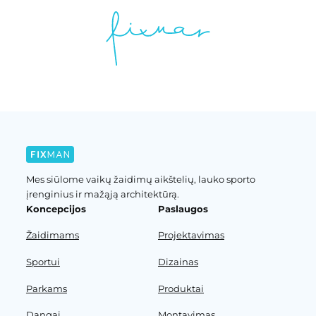
Mes siūlome vaikų žaidimų aikštelių, lauko sporto
įrenginius ir mažąją architektūrą.
Koncepcijos
Paslaugos
Žaidimams
Projektavimas
Sportui
Dizainas
Parkams
Produktai
Dangai
Montavimas