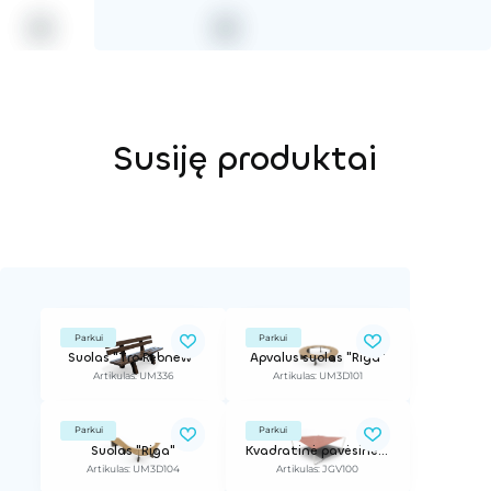
Susiję produktai
Parkui
Parkui
Suolas "Tro Rebnew"
Apvalus suolas "Riga"
Artikulas: UM336
Artikulas: UM3D101
Parkui
Parkui
Suolas "Riga"
Kvadratinė pavėsinė "GeoVELA" 100 m²
Artikulas: UM3D104
Artikulas: JGV100