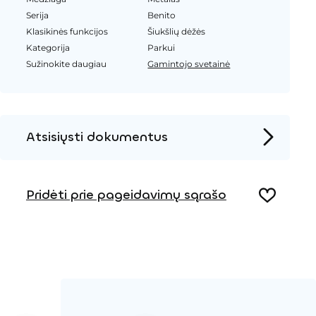
Serija
Benito
Klasikinės funkcijos
Šiukšlių dėžės
Kategorija
Parkui
Sužinokite daugiau
Gamintojo svetainė
Atsisiųsti dokumentus
Produkto puslapis
Pridėti prie pageidavimų sąrašo