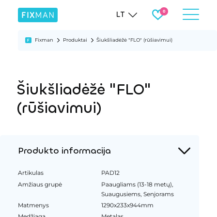
LT
Fixman
Produktai
Šiukšliadėžė "FLO" (rūšiavimui)
Šiukšliadėžė "FLO"
(rūšiavimui)
Produkto informacija
Artikulas
PAD12
Amžiaus grupė
Paaugliams (13-18 metų),
Suaugusiems, Senjorams
Matmenys
1290x233x944mm
Medžiaga
Metalas