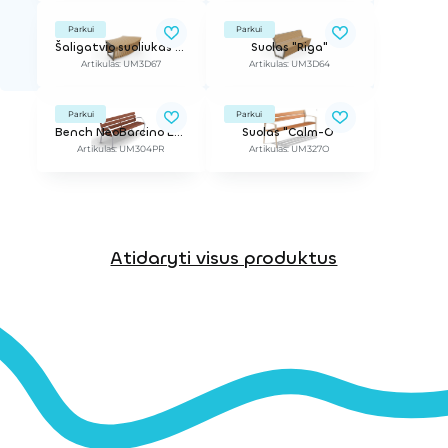
Parkui
Parkui
Šaligatvio suoliukas "Riga"
Suolas "Riga"
Artikulas: UM3D67
Artikulas: UM3D64
Parkui
Parkui
Bench NeoBarcino ECO
Suolas "Calm-O"
Artikulas: UM304PR
Artikulas: UM327O
Atidaryti visus produktus