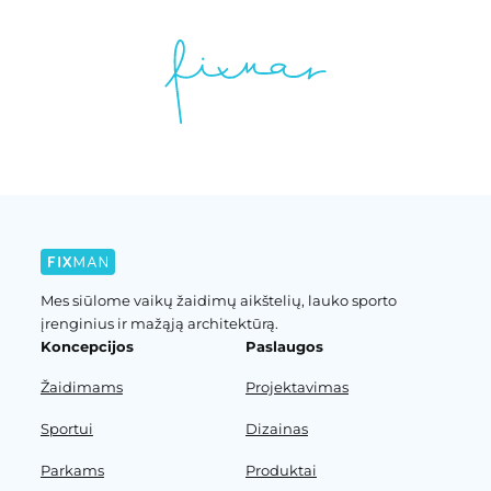
Mes siūlome vaikų žaidimų aikštelių, lauko sporto
įrenginius ir mažąją architektūrą.
Koncepcijos
Paslaugos
Žaidimams
Projektavimas
Sportui
Dizainas
Parkams
Produktai