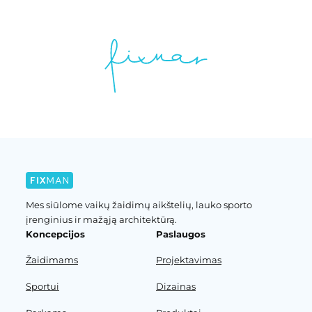
Mes siūlome vaikų žaidimų aikštelių, lauko sporto
įrenginius ir mažąją architektūrą.
Koncepcijos
Paslaugos
Žaidimams
Projektavimas
Sportui
Dizainas