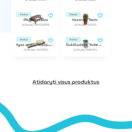
Parkui
Parkui
Pikniko stalas
Vazonas "Rami"
Artikulas: VRM210MB
Artikulas: UM1210
Parkui
Parkui
Ilgas suolas "Gavarres"
Šiukšliadėžė "Kube Selectif", žalia
Artikulas: UM311RD
Artikulas: PA672SV
Atidaryti visus produktus