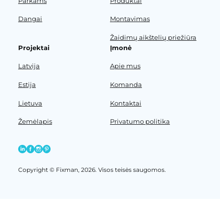
Parkams
Produktai
Dangai
Montavimas
Žaidimų aikštelių priežiūra
Projektai
Įmonė
Latvija
Apie mus
Estija
Komanda
Lietuva
Kontaktai
Žemėlapis
Privatumo politika
Copyright © Fixman, 2026. Visos teisės saugomos.