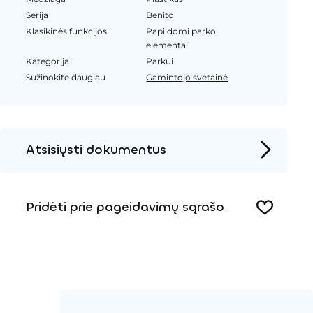
Serija
Benito
Klasikinės funkcijos
Papildomi parko
elementai
Kategorija
Parkui
Sužinokite daugiau
Gamintojo svetainė
Atsisiųsti dokumentus
Produkto puslapis
Pridėti prie pageidavimų sąrašo