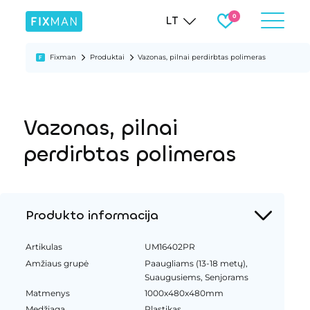
LT
Fixman
Produktai
Vazonas, pilnai perdirbtas polimeras
Vazonas, pilnai
perdirbtas polimeras
Produkto informacija
Artikulas
UM16402PR
Amžiaus grupė
Paaugliams (13-18 metų),
Suaugusiems, Senjorams
Matmenys
1000x480x480mm
Medžiaga
Plastikas