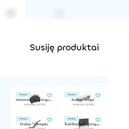
Susiję produktai
Parkui
Parkui
Vazonas "Rectangular"
Suolas "Volga"
Artikulas: UM1152
Artikulas: UM369
Parkui
Parkui
Stalas "Ciempiés"
Šiukšliadėžė "Europa", dviguba
Artikulas: VM001
Artikulas: PA628