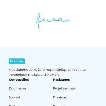
Mes siūlome vaikų žaidimų aikštelių, lauko sporto
įrenginius ir mažąją architektūrą.
Koncepcijos
Paslaugos
Žaidimams
Projektavimas
Sportui
Dizainas