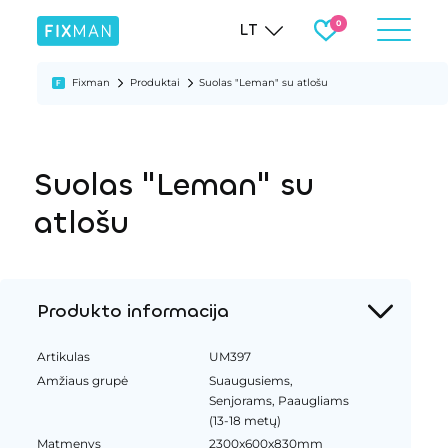
LT
Fixman
Produktai
Suolas "Leman" su atlošu
Suolas "Leman" su
atlošu
Produkto informacija
Artikulas
UM397
Amžiaus grupė
Suaugusiems,
Senjorams, Paaugliams
(13-18 metų)
Matmenys
2300x600x830mm