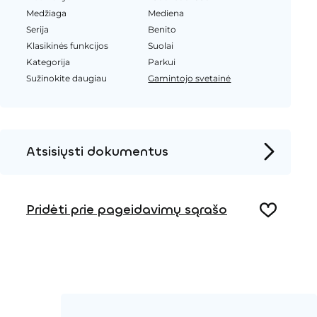
Medžiaga
Mediena
Serija
Benito
Klasikinės funkcijos
Suolai
Kategorija
Parkui
Sužinokite daugiau
Gamintojo svetainė
Atsisiųsti dokumentus
Produkto puslapis
Pridėti prie pageidavimų sąrašo