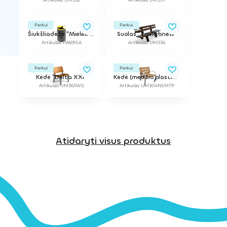
Parkui
Parkui
Šiukšliadėžė "Mielek T Selectif"
Suolas "Tro Rebnew"
Artikulas: PA691SA
Artikulas: UM336
Parkui
Parkui
Kėdė "Delta XXI"
Kėdė (medžio plastiko kompozitas)
Artikulas: UM363WS
Artikulas: UM304NSMTP
Atidaryti visus produktus