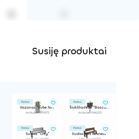
Susiję produktai
Parkui
Parkui
Vazonas "Kube Nin"
Šiukšliadėžė "Basculante", dviguba
Artikulas: UM1673
Artikulas: PA623D
Parkui
Parkui
Suolas "City"
Suolas "Sis Rebnew"
Artikulas: UM392
Artikulas: UM337