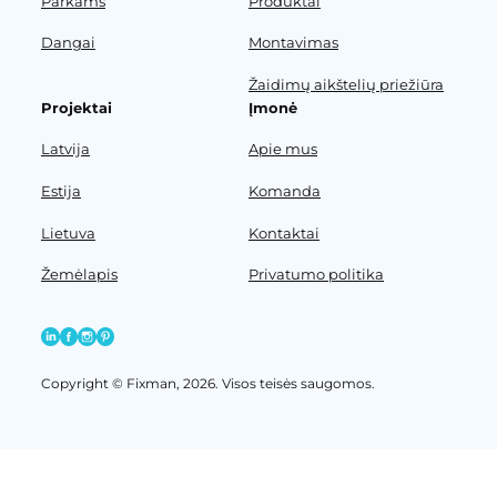
Parkams
Produktai
Dangai
Montavimas
Žaidimų aikštelių priežiūra
Projektai
Įmonė
Latvija
Apie mus
Estija
Komanda
Lietuva
Kontaktai
Žemėlapis
Privatumo politika
Copyright © Fixman, 2026. Visos teisės saugomos.