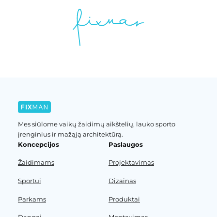
Mes siūlome vaikų žaidimų aikštelių, lauko sporto
įrenginius ir mažąją architektūrą.
Koncepcijos
Paslaugos
Žaidimams
Projektavimas
Sportui
Dizainas
Parkams
Produktai