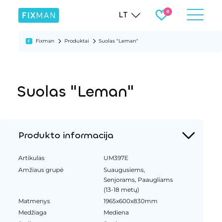
LT
Fixman
Produktai
Suolas "Leman"
Suolas "Leman"
Produkto informacija
Artikulas
UM397E
Amžiaus grupė
Suaugusiems,
Senjorams, Paaugliams
(13-18 metų)
Matmenys
1965x600x830mm
Medžiaga
Mediena