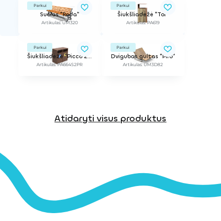
Parkui
Parkui
Suolas "Roda"
Šiukšliadėžė "Tor"
Artikulas: UM320
Artikulas: PA619
Parkui
Parkui
Šiukšliadėžė "Picco 2 ReBnew", rūšiavimui
Dvigubas gultas "Piro"
Artikulas: PA664S2PR
Artikulas: UM3D82
Atidaryti visus produktus