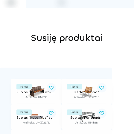
Susiję produktai
Parkui
Parkui
Suolas "Alea" su atlošu
Kėdė "Leman"
Artikulas: UM395
Artikulas: UM397SE
Parkui
Parkui
Suolas "Kube Plus" su apšvietimu
Suolas "Fundición"
Artikulas: UM372LPL
Artikulas: UM388