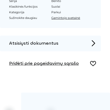
Serija
Benito
Klasikinės funkcijos
Suolai
Kategorija
Parkui
Sužinokite daugiau
Gamintojo svetainė
Atsisiųsti dokumentus
Produkto puslapis
Pridėti prie pageidavimų sąrašo