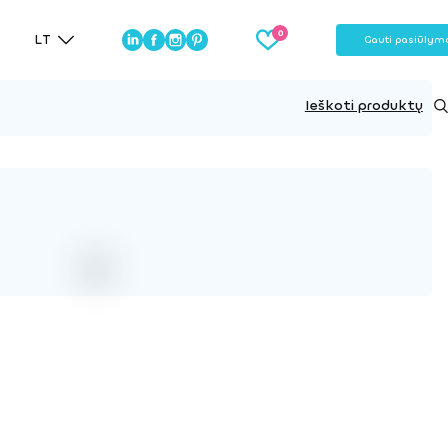
LT
Gauti pasiūlym
Ieškoti produktų