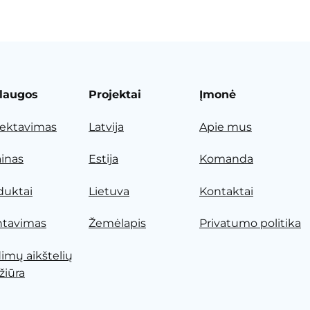
laugos
Projektai
Įmonė
jektavimas
Latvija
Apie mus
ainas
Estija
Komanda
duktai
Lietuva
Kontaktai
tavimas
Žemėlapis
Privatumo politika
dimų aikštelių
žiūra