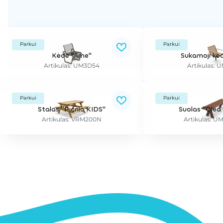
Parkui
Parkui
Kėdė "Arne"
Sukamoji kėd
Artikulas: UM3D54
Artikulas:
Parkui
Parkui
Stalas "Picnic KIDS"
Suolas "Olea
Artikulas: VRM200N
Artikulas: 