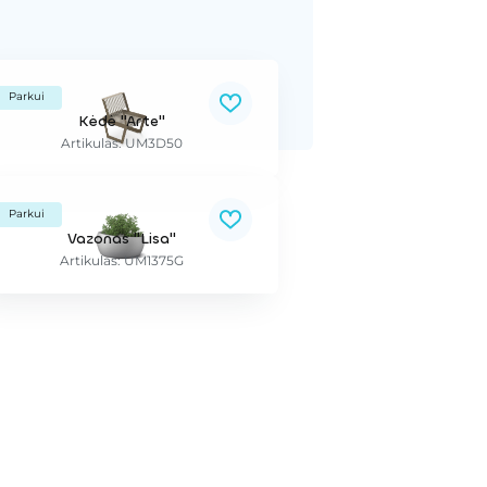
Parkui
Kėdė "Arte"
Artikulas: UM3D50
Parkui
Vazonas "Lisa"
Artikulas: UM1375G