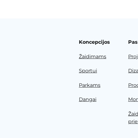
Koncepcijos
Pas
Žaidimams
Pro
Sportui
Diz
Parkams
Pro
Dangai
Mon
Žai
prie