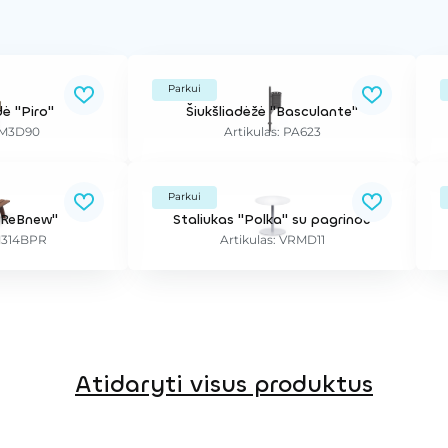
Parkui
ė "Piro"
Šiukšliadėžė "Basculante"
 UM3D90
Artikulas: PA623
Parkui
 ReBnew"
Staliukas "Polka" su pagrindu
UM314BPR
Artikulas: VRMD11
Atidaryti visus produktus