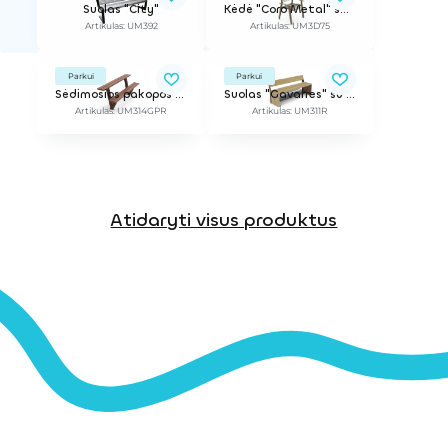
Suolas "City"
Kėdė "Coro Metal" su porankiais
Artikulas: UM392
Artikulas: UM3D75
Parkui
Parkui
Sėdimosios pakopos "Olea ReBnew"
Suolas "Gavarres" su atlošu
Artikulas: UM314GPR
Artikulas: UM311R
Atidaryti visus produktus