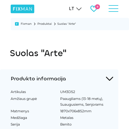
LT
Fixman
Produktai
Suolas "Arte"
Suolas "Arte"
Produkto informacija
Artikulas
UM3D52
Amžiaus grupė
Paaugliams (13-18 metų),
Suaugusiems, Senjorams
Matmenys
1870x706x852mm
Medžiaga
Metalas
Serija
Benito