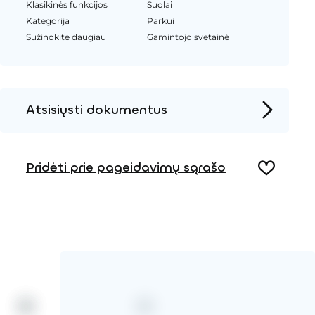
Klasikinės funkcijos
Suolai
Kategorija
Parkui
Sužinokite daugiau
Gamintojo svetainė
Atsisiųsti dokumentus
Produkto puslapis
Pridėti prie pageidavimų sąrašo