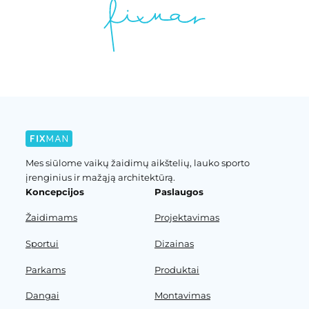
Mes siūlome vaikų žaidimų aikštelių, lauko sporto
įrenginius ir mažąją architektūrą.
Koncepcijos
Paslaugos
Žaidimams
Projektavimas
Sportui
Dizainas
Parkams
Produktai
Dangai
Montavimas