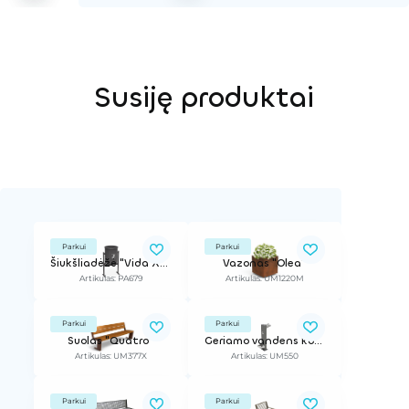
Susiję produktai
Parkui
Parkui
Šiukšliadėžė "Vida XXI"
Vazonas "Olea"
Artikulas: PA679
Artikulas: UM1220M
Parkui
Parkui
Suolas "Quatro"
Geriamo vandens kolonėlė "Husky"
Artikulas: UM377X
Artikulas: UM550
Parkui
Parkui