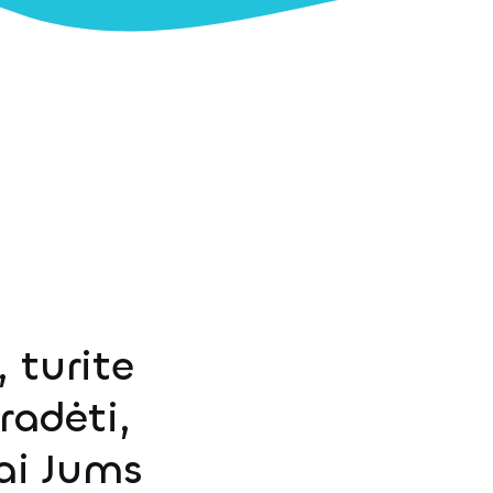
 turite
radėti,
ai Jums