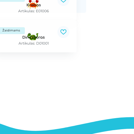
Krabas
Artikulas: E01006
Žaidimams
Dinozauras
Artikulas: D01001