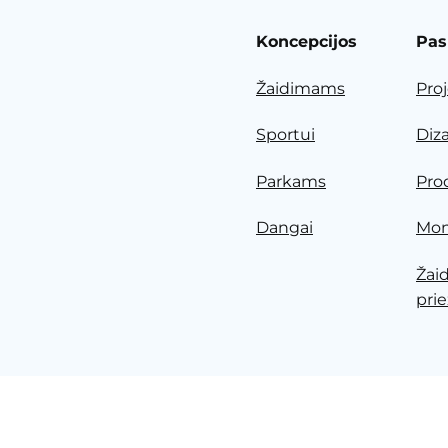
Koncepcijos
Pas
Žaidimams
Pro
Sportui
Diz
Parkams
Pro
Dangai
Mon
Žai
prie