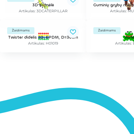
3D Kirmėlė
Artikulas: 3DCATERPILLAR
Artikulas: 
Žaidimams
Žaidimams
Twister didelis 2D, EPDM, D=30cm
Varl
Artikulas: H01019
Artikulas: 