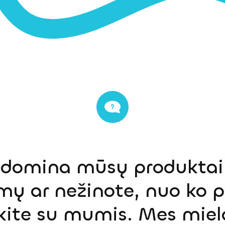
s domina mūsų produktai,
mų ar nežinote, nuo ko p
ekite su mumis. Mes miel