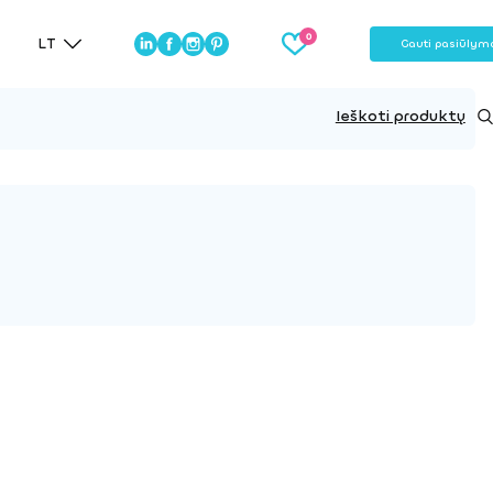
LT
Gauti pasiūlym
Ieškoti produktų