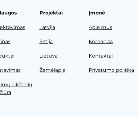
laugos
Projektai
Įmonė
jektavimas
Latvija
Apie mus
ainas
Estija
Komanda
duktai
Lietuva
Kontaktai
tavimas
Žemėlapis
Privatumo politika
dimų aikštelių
žiūra