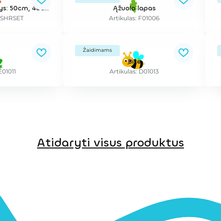
Guminių grybų rinkinys: 50cm, 40cm ir 30cm
Ąžuolo lapas
MUSHRSET
Artikulas: F01006
Žaidimams
ė
Bitė
E01011
Artikulas: D01013
Atidaryti visus produktus