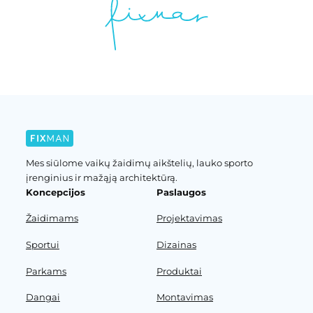
Mes siūlome vaikų žaidimų aikštelių, lauko sporto
įrenginius ir mažąją architektūrą.
Koncepcijos
Paslaugos
Žaidimams
Projektavimas
Sportui
Dizainas
Parkams
Produktai
Dangai
Montavimas