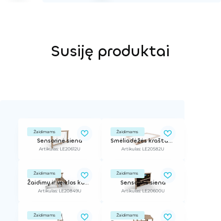
Susiję produktai
Žaidimams
Žaidimams
Sensorinė siena
Smėliadėžės kraštas, l - 2 m, h - 0,26 m
Artikulas: LE20612U
Artikulas: LE20582U
Žaidimams
Žaidimams
Žaidimų ir veiklos kompleksas
Sensorinė siena
Artikulas: LE20849U
Artikulas: LE20600U
Žaidimams
Žaidimams