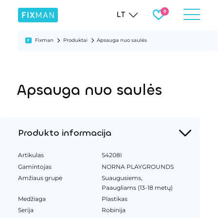
LT
Fixman
Produktai
Apsauga nuo saulės
Apsauga nuo saulės
Produkto informacija
Artikulas
S4208I
Gamintojas
NORNA PLAYGROUNDS
Amžiaus grupė
Suaugusiems,
Paaugliams (13-18 metų)
Medžiaga
Plastikas
Serija
Robinija