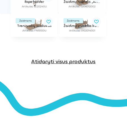
Rope ladder
Žaidimų namelis „Anton“
Artikulas: LE20240U
Artikulas: 0206012002
Žaidimams
Žaidimams
Treniruočių suoliukas
Žaidimų ir veiklos kompleksas
Artikulas: FN15100U
Artikulas: 0102014001
Atidaryti visus produktus