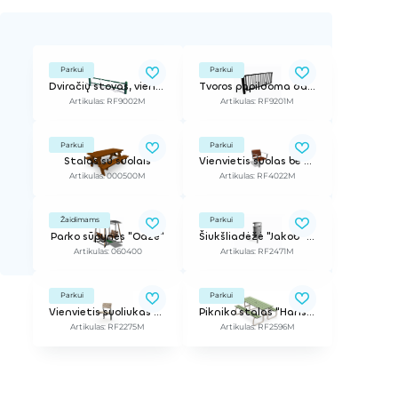
Parkui
Parkui
Dviračių stovas, vienpusis, h=600m (pagrindinė dalis)
Tvoros papildoma dalis, h=900mm
Artikulas: RF9002M
Artikulas: RF9201M
Parkui
Parkui
Stalas su suolais
Vienvietis suolas be porankių, be atlošo, betonuojamas į žemę
Artikulas: 000500M
Artikulas: RF4022M
Žaidimams
Parkui
Parko sūpynės "Oazė"
Šiukšliadėžė "Jakob" 35L, įbetonuojama
Artikulas: 060400
Artikulas: RF2471M
Parkui
Parkui
Vienvietis suoliukas be porankių
Pikniko stalas "Hansa", HPL, 1700mm
Artikulas: RF2275M
Artikulas: RF2596M