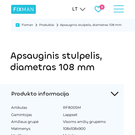
LT
Fixman
Produktai
Apsauginis stulpelis, diametras 108 mm
Apsauginis stulpelis,
diametras 108 mm
Produkto informacija
Artikulas
RF8005M
Gamintojas
Lappset
Amžiaus grupė
Visoms amžių grupėms
Matmenys
108x108x900