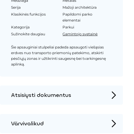
Medžiaga
Metalas
Serija
Mažoji architektūra
Klasikinės funkcijos
Papildomi parko
elementai
Kategorija
Parkui
Sužinokite daugiau
Gamintojo svetainė
Šie apsauginiai stulpeliai padeda apsaugoti viešąsias
erdves nuo transporto priemonių patekimo, atskirti
pėsčiųjų zonas ir užtikrinti saugesnę bei tvarkingesnę
aplinką.
Atsisiųsti dokumentus
Produkto puslapis
Įrengimo instrukcijos
Värvivalikud
2D DWG – Šoninis vaizdas