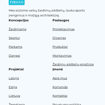
Mes siūlome vaikų žaidimų aikštelių, lauko sporto
įrenginius ir mažąją architektūrą.
Koncepcijos
Paslaugos
Žaidimams
Projektavimas
Sportui
Dizainas
Parkams
Produktai
Dangai
Montavimas
Žaidimų aikštelių priežiūra
Projektai
Įmonė
Latvija
Apie mus
Estija
Komanda
Lietuva
Kontaktai
Žemėlapis
Privatumo politika