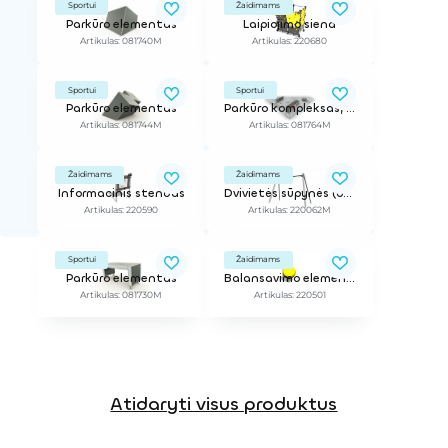
Sportui
Žaidimams
Parkūro elementas
Laipiojimo siena
Artikulas: 081740M
Artikulas: 220680
Sportui
Sportui
Parkūro elementas
Parkūro kompleksas, 85 m2
Artikulas: 081744M
Artikulas: 081764M
Žaidimams
Žaidimams
Informacinis stendas
Dvivietės sūpynės (be sėdynių)
Artikulas: 220590
Artikulas: 220062M
Sportui
Žaidimams
Parkūro elementas
Balansavimo elementas
Artikulas: 081730M
Artikulas: 220501
Atidaryti visus produktus