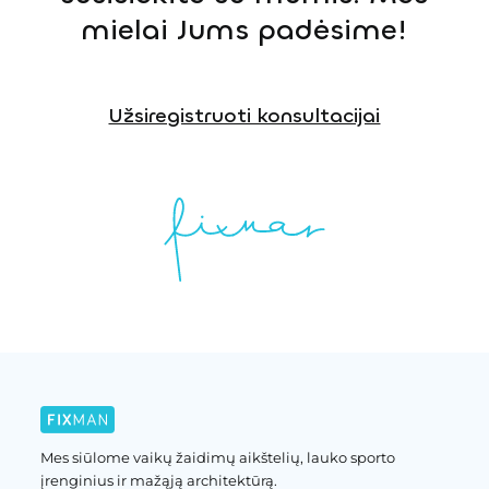
mielai Jums padėsime!
Užsiregistruoti konsultacijai
Mes siūlome vaikų žaidimų aikštelių, lauko sporto
įrenginius ir mažąją architektūrą.