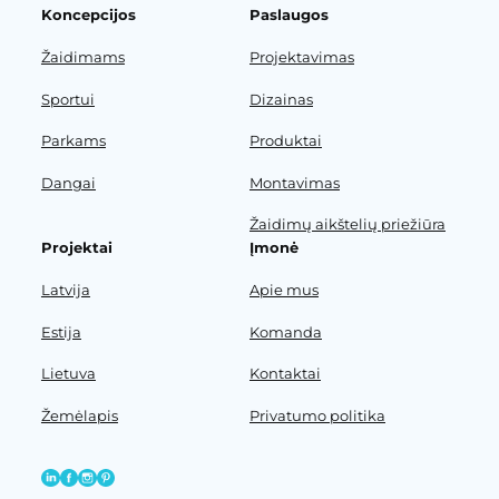
Koncepcijos
Paslaugos
Žaidimams
Projektavimas
Sportui
Dizainas
Parkams
Produktai
Dangai
Montavimas
Žaidimų aikštelių priežiūra
Projektai
Įmonė
Latvija
Apie mus
Estija
Komanda
Lietuva
Kontaktai
Žemėlapis
Privatumo politika