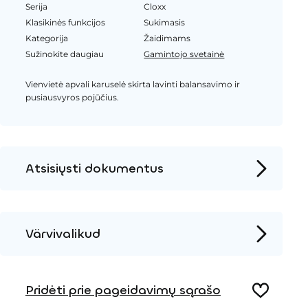
Serija
Cloxx
Klasikinės funkcijos
Sukimasis
Kategorija
Žaidimams
Sužinokite daugiau
Gamintojo svetainė
Vienvietė apvali karuselė skirta lavinti balansavimo ir
pusiausvyros pojūčius.
Atsisiųsti dokumentus
Produkto puslapis
Įrengimo instrukcijos
Värvivalikud
2D DWG – Šoninis vaizdas
HPL spalva
2D DWG – Vaizdas iš viršaus
Pridėti prie pageidavimų sąrašo
3D DWG