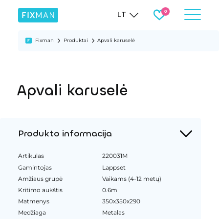
LT
Fixman
Produktai
Apvali karuselė
Apvali karuselė
Produkto informacija
Artikulas
220031M
Gamintojas
Lappset
Amžiaus grupė
Vaikams (4-12 metų)
Kritimo aukštis
0.6m
Matmenys
350x350x290
Medžiaga
Metalas