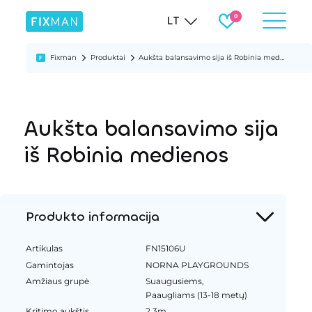
LT
Fixman
Produktai
Aukšta balansavimo sija iš Robinia medienos
Aukšta balansavimo sija
iš Robinia medienos
Produkto informacija
Artikulas
FN15106U
Gamintojas
NORNA PLAYGROUNDS
Amžiaus grupė
Suaugusiems,
Paaugliams (13-18 metų)
Kritimo aukštis
2.3m