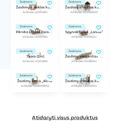
Žaidimams
Žaidimams
Žaidimų ir veiklos kompleksas
Žaidimų ir veiklos kompleksas
Artikulas: LE20418U
Artikulas: 0102024001
Žaidimams
Žaidimams
Pikniko stalas žaidimų nameliams
Spyruokliukas „Laivas“
Artikulas: LE20078U
Artikulas: LE20942U
Žaidimams
Žaidimams
Tvora (2m)
Žaidimų elementas "Ryklys"
Artikulas: LE20469U
Artikulas: LE43604U
Žaidimams
Žaidimams
Žaidimų siena „Alma“
Žaidimų ir veiklos kompleksas
Artikulas: 0206009002
Artikulas: LE20400U
Atidaryti visus produktus