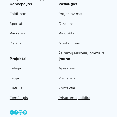
Koncepcijos
Paslaugos
Žaidimams
Projektavimas
Sportui
Dizainas
Parkams
Produktai
Dangai
Montavimas
Žaidimų aikštelių priežiūra
Projektai
Įmonė
Latvija
Apie mus
Estija
Komanda
Lietuva
Kontaktai
Žemėlapis
Privatumo politika