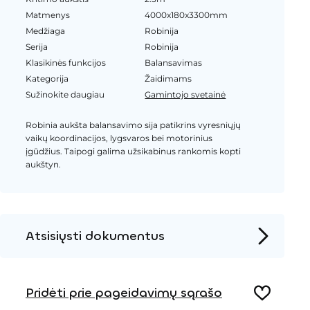
Matmenys
4000x180x3300mm
Medžiaga
Robinija
Serija
Robinija
Klasikinės funkcijos
Balansavimas
Kategorija
Žaidimams
Sužinokite daugiau
Gamintojo svetainė
Robinia aukšta balansavimo sija patikrins vyresniųjų
vaikų koordinacijos, lygsvaros bei motorinius
įgūdžius. Taipogi galima užsikabinus rankomis kopti
aukštyn.
Atsisiųsti dokumentus
Produkto puslapis
Pridėti prie pageidavimų sąrašo