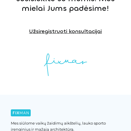
mielai Jums padėsime!
Užsiregistruoti konsultacijai
Mes siūlome vaikų žaidimų aikštelių, lauko sporto
įrenginius ir mažąją architektūrą.