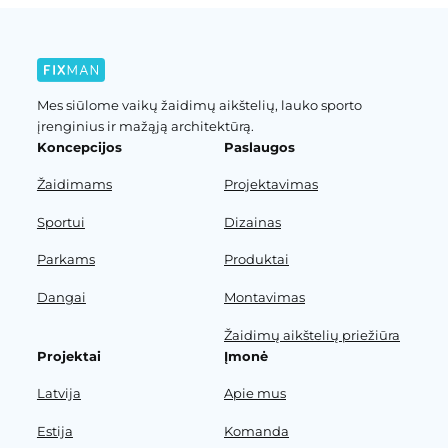
Mes siūlome vaikų žaidimų aikštelių, lauko sporto
įrenginius ir mažąją architektūrą.
Koncepcijos
Paslaugos
Žaidimams
Projektavimas
Sportui
Dizainas
Parkams
Produktai
Dangai
Montavimas
Žaidimų aikštelių priežiūra
Projektai
Įmonė
Latvija
Apie mus
Estija
Komanda