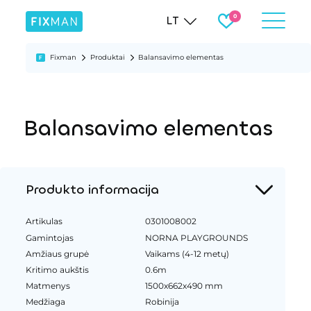
LT
Fixman
Produktai
Balansavimo elementas
Balansavimo elementas
Produkto informacija
Artikulas
0301008002
Gamintojas
NORNA PLAYGROUNDS
Amžiaus grupė
Vaikams (4-12 metų)
Kritimo aukštis
0.6m
Matmenys
1500x662x490 mm
Medžiaga
Robinija