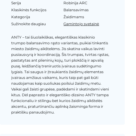
Serija
Robinija ARC
Klasikinės funkcijos
Balansavimas
Kategorija
Žaidimams
Sužinokite daugiau
Gamintojo svetainė
ANTY – tai šiuolaikiškas, elegantiškas klasikinio
trumpo balansavimo rąsto variantas, puikiai tinkantis
miesto žaidimų aikštelėms. Jis skatina vaikus lavinti
pusiausvyrą ir koordinaciją. Šis trumpas, tvirtas rąstas,
pastatytas ant plieninių kojų, turi plokščią ir apvalią
pusę, leidžiančią treniruotis įvairaus sudėtingumo
lygiais. Tai saugus ir įtraukiantis žaidimų elementas
įvairaus amžiaus vaikams, kuris taip pat gali būti
naudojamas kaip suoliukas poilsiui žaidimų metu.
Vaikai gali žaisti grupėse, padėdami ir skatindami vieni
kitus. Dėl paprasto ir elegantiško dizaino ANTY tampa
funkcionaliu ir stilingu bet kurios žaidimų aikštelės
akcentu, praturtinančiu aplinką žaisminga forma ir
praktišku panaudojimu.