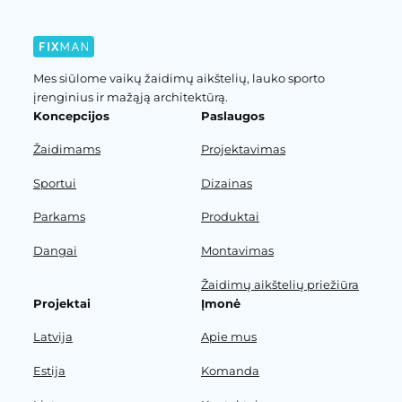
Mes siūlome vaikų žaidimų aikštelių, lauko sporto
įrenginius ir mažąją architektūrą.
Koncepcijos
Paslaugos
Žaidimams
Projektavimas
Sportui
Dizainas
Parkams
Produktai
Dangai
Montavimas
Žaidimų aikštelių priežiūra
Projektai
Įmonė
Latvija
Apie mus
Estija
Komanda