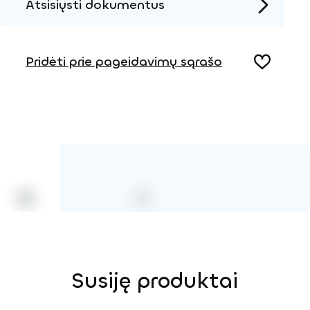
Atsisiųsti dokumentus
Produkto puslapis
Pridėti prie pageidavimų sąrašo
Susiję produktai