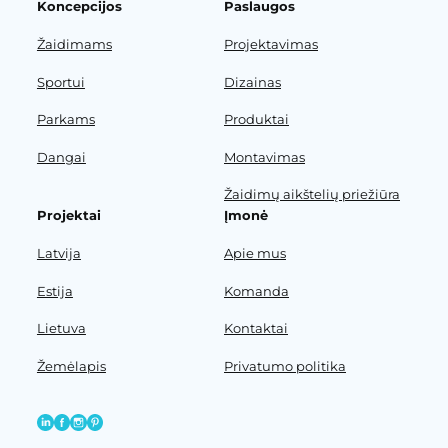
Koncepcijos
Paslaugos
Žaidimams
Projektavimas
Sportui
Dizainas
Parkams
Produktai
Dangai
Montavimas
Žaidimų aikštelių priežiūra
Projektai
Įmonė
Latvija
Apie mus
Estija
Komanda
Lietuva
Kontaktai
Žemėlapis
Privatumo politika