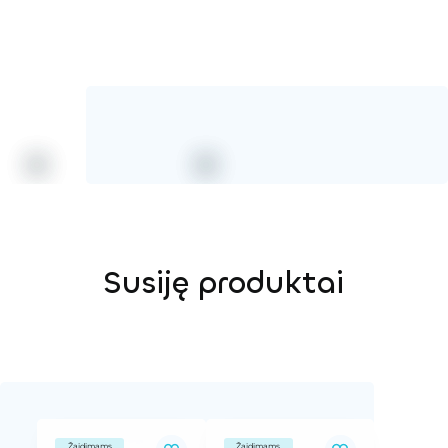
Susiję produktai
Žaidimams
Žaidimams