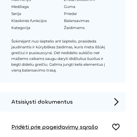
Medžiaga
Guma
Serija
Priedai
Klasikinės funkcijos
Balansavimas
Kategorija
Žaidimams
Šokinėjant nuo laiptelio ant laiptelio, prasideda
jaudinantis ir kūrybiškas žaidimas, kuris meta iššūkį
greičiui ir pusiausvyrai. Dėl nedidelio aukščio net
mažiems vaikams saugu daryti didžiulius šuolius ir
bėgti dideliu greičiu. Galima jungti kelis elementus į
vieną balansavimo trasą.
Atsisiųsti dokumentus
Produkto puslapis
Pridėti prie pageidavimų sąrašo