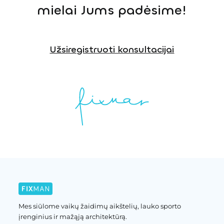
mielai Jums padėsime!
Užsiregistruoti konsultacijai
Mes siūlome vaikų žaidimų aikštelių, lauko sporto
įrenginius ir mažąją architektūrą.