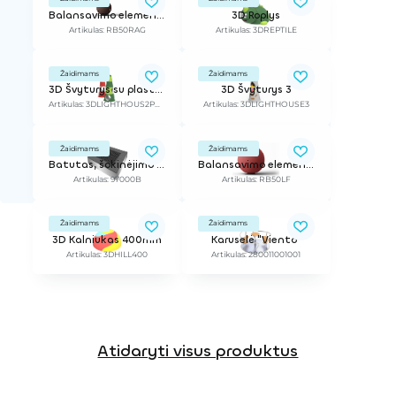
Balansavimo elementas, d-0,5 m / Ant dirbtinės žolės
3D Roplys
Artikulas: RB50RAG
Artikulas: 3DREPTILE
Žaidimams
Žaidimams
3D Švyturys su plastikiniais elementais
3D Švyturys 3
Artikulas: 3DLIGHTHOUS2PVC
Artikulas: 3DLIGHTHOUSE3
Žaidimams
Žaidimams
Batutas, šokinėjimo erdvė 1x1 m (rėmas 1,5m x1,5m)
Balansavimo elementas, d-0,5 m / Ant biraus paviršiaus
Artikulas: 97000B
Artikulas: RB50LF
Žaidimams
Žaidimams
3D Kalniukas 400mm
Karuselė "Viento"
Artikulas: 3DHILL400
Artikulas: 280011001001
Atidaryti visus produktus