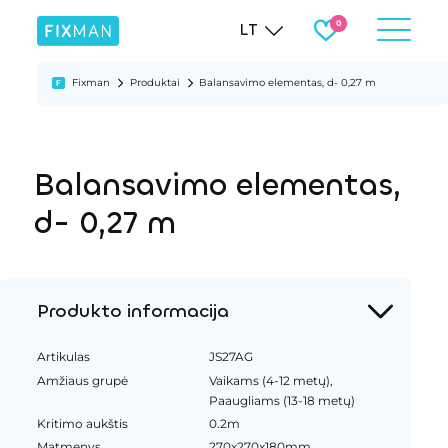
LT
Fixman
Produktai
Balansavimo elementas, d- 0,27 m
Balansavimo elementas,
d- 0,27 m
Produkto informacija
Artikulas
JS27AG
Amžiaus grupė
Vaikams (4-12 metų),
Paaugliams (13-18 metų)
Kritimo aukštis
0.2m
Matmenys
270x270x180mm