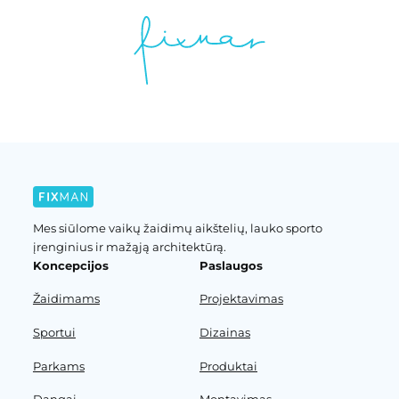
Mes siūlome vaikų žaidimų aikštelių, lauko sporto
įrenginius ir mažąją architektūrą.
Koncepcijos
Paslaugos
Žaidimams
Projektavimas
Sportui
Dizainas
Parkams
Produktai