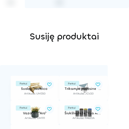
Susiję produktai
Parkui
Parkui
Suolas "Nordico"
Trikampė pavėsinė "GeoVELA" 20 m²
Artikulas: UM350
Artikulas: JGV20
Parkui
Parkui
Vazonas "Aro"
Šiukšliadėžė "Fija Aro Selectif"
Artikulas: UM1111
Artikulas: PA620A