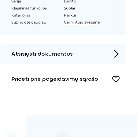
Serija
Benito
Klasikinės funkcijos
Suolai
Kategorija
Parkui
Sužinokite daugiau
Gamintojo svetainė
Atsisiųsti dokumentus
Produkto puslapis
Pridėti prie pageidavimų sąrašo