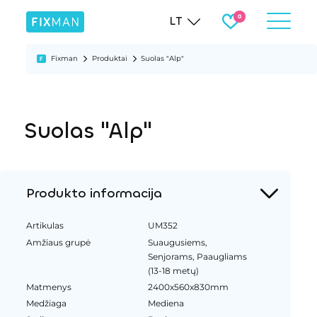
LT
Fixman
Produktai
Suolas "Alp"
Suolas "Alp"
Produkto informacija
Artikulas
UM352
Amžiaus grupė
Suaugusiems,
Senjorams, Paaugliams
(13-18 metų)
Matmenys
2400x560x830mm
Medžiaga
Mediena