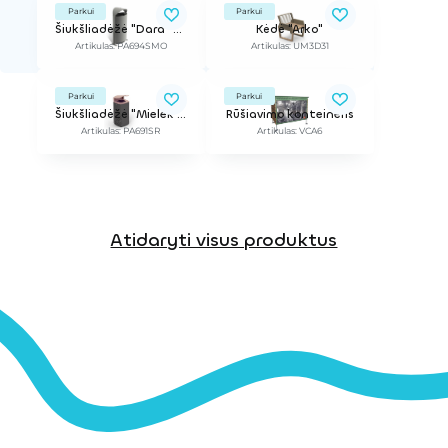
Parkui
Parkui
Šiukšliadėžė "Dara" 100L
Kėdė "Arko"
Artikulas: PA694SMO
Artikulas: UM3D31
Parkui
Parkui
Šiukšliadėžė "Mielek T"
Rūšiavimo konteineris
Artikulas: PA691SR
Artikulas: VCA6
Atidaryti visus produktus