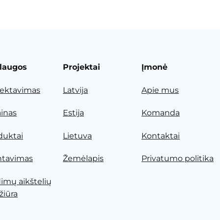
laugos
Projektai
Įmonė
jektavimas
Latvija
Apie mus
ainas
Estija
Komanda
duktai
Lietuva
Kontaktai
tavimas
Žemėlapis
Privatumo politika
dimų aikštelių
žiūra