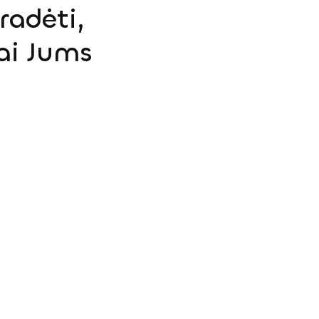
radėti,
ai Jums