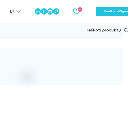
LT
Gauti pasiūlym
Ieškoti produktų