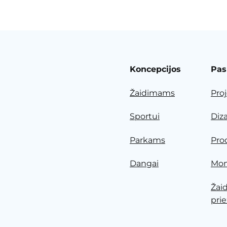
Koncepcijos
Pas
Žaidimams
Pro
Sportui
Diz
Parkams
Pro
Dangai
Mon
Žai
prie