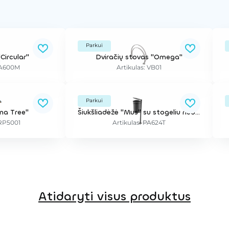
Parkui
Circular"
Dviračių stovas "Omega"
 PA600M
Artikulas: VB01
Parkui
ma Tree"
Šiukšliadėžė "Mus" su stogeliu nuo lietaus
VRP5001
Artikulas: PA624T
Atidaryti visus produktus