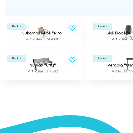
Parkui
Parkui
Sukamoji kėdė "Piro"
Šiukšliadėžė "
Artikulas: UM3D90
Artikulas:
Parkui
Parkui
Suolas "City"
Pergola "Os
Artikulas: UM392
Artikulas: 