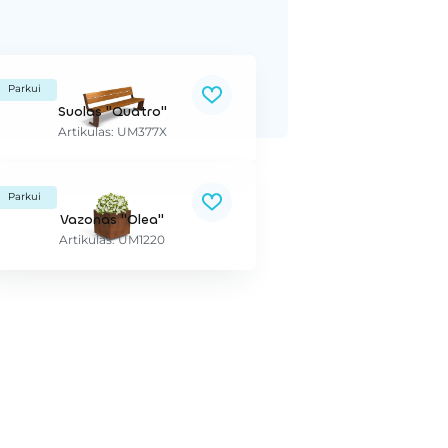
Parkui
Suolas "Quatro"
Artikulas: UM377X
Parkui
Vazonas "Olea"
Artikulas: UM1220