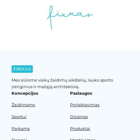
Mes siūlome vaikų žaidimų aikštelių, lauko sporto
įrenginius ir mažąją architektūrą.
Koncepcijos
Paslaugos
Žaidimams
Projektavimas
Sportui
Dizainas
Parkams
Produktai