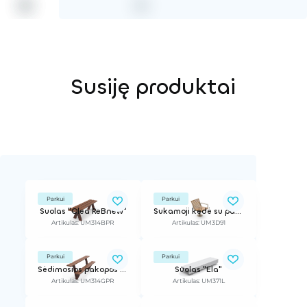
Susiję produktai
Parkui
Parkui
Suolas "Olea ReBnew"
Sukamoji kėdė su pagrindu "Piro"
Artikulas: UM314BPR
Artikulas: UM3D91
Parkui
Parkui
Sėdimosios pakopos "Olea ReBnew"
Suolas "Ela"
Artikulas: UM314GPR
Artikulas: UM371L