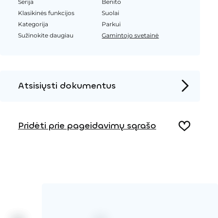
Serija
Benito
Klasikinės funkcijos
Suolai
Kategorija
Parkui
Sužinokite daugiau
Gamintojo svetainė
Atsisiųsti dokumentus
Produkto puslapis
Pridėti prie pageidavimų sąrašo