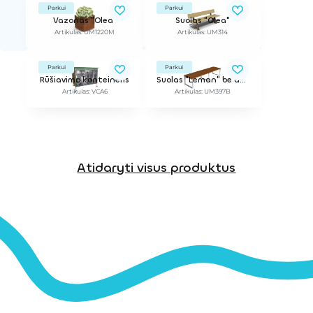
Parkui
Parkui
Vazonas "Olea"
Suolas "Olea"
Artikulas: UM1220M
Artikulas: UM314
Parkui
Parkui
Rūšiavimo konteineris
Suolas "Leman" be atlošo
Artikulas: VCA6
Artikulas: UM397B
Atidaryti visus produktus