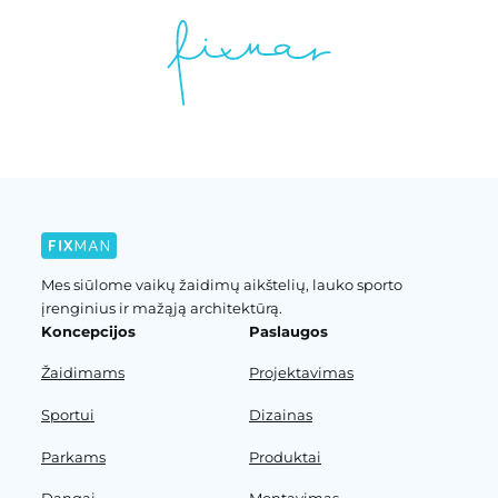
Mes siūlome vaikų žaidimų aikštelių, lauko sporto
įrenginius ir mažąją architektūrą.
Koncepcijos
Paslaugos
Žaidimams
Projektavimas
Sportui
Dizainas
Parkams
Produktai