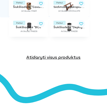
Parkui
Parkui
Šiukšliadėžė "Gavarres"
Sėdimosios pakopos "Olea ReBnew"
Artikulas: PA611
Artikulas: UM314GPR
Parkui
Parkui
Šiukšliadėžė "BCN"
Šiukšliadėžė "Deployee"
Artikulas: PA606
Artikulas: PA638
Atidaryti visus produktus