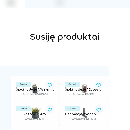
Susiję produktai
Parkui
Parkui
Šiukšliadėžė "Mielek T"
Šiukšliadėžė "Ecosens"
Artikulas: PA691SVN
Artikulas: PA662S1
Parkui
Parkui
Vazonas "Aro"
Geriamojo vandens kolonėlė "Atlas", dviguba
Artikulas: UM1111
Artikulas: UM5112M