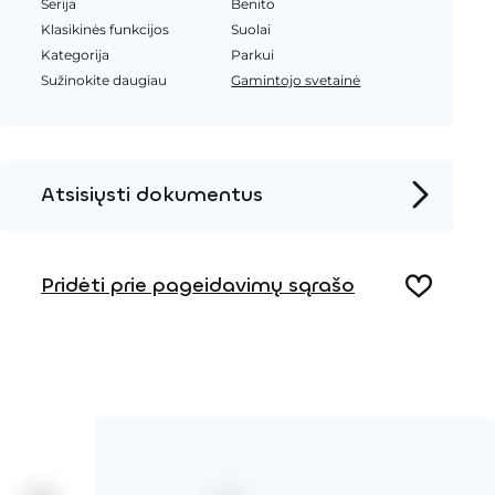
Serija
Benito
Klasikinės funkcijos
Suolai
Kategorija
Parkui
Sužinokite daugiau
Gamintojo svetainė
Atsisiųsti dokumentus
Produkto puslapis
Pridėti prie pageidavimų sąrašo