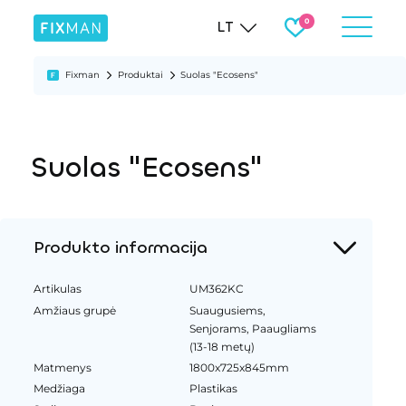
LT
Fixman
Produktai
Suolas "Ecosens"
Suolas "Ecosens"
Produkto informacija
Artikulas
UM362KC
Amžiaus grupė
Suaugusiems,
Senjorams, Paaugliams
(13-18 metų)
Matmenys
1800x725x845mm
Medžiaga
Plastikas